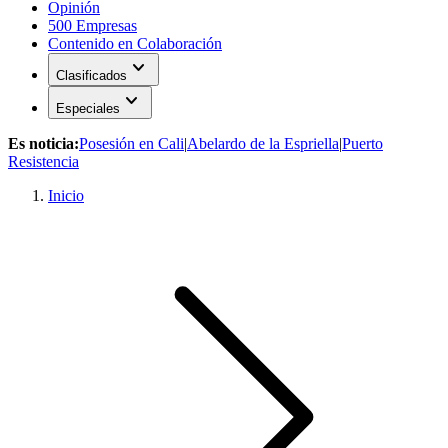
Opinión
500 Empresas
Contenido en Colaboración
expand_more
Clasificados
expand_more
Especiales
Es noticia:
Posesión en Cali
|
Abelardo de la Espriella
|
Puerto
Resistencia
Inicio