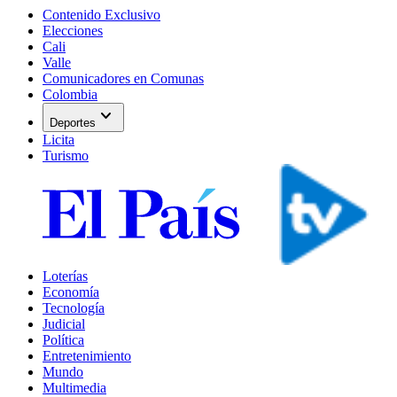
Contenido Exclusivo
Elecciones
Cali
Valle
Comunicadores en Comunas
Colombia
expand_more
Deportes
Licita
Turismo
Loterías
Economía
Tecnología
Judicial
Política
Entretenimiento
Mundo
Multimedia