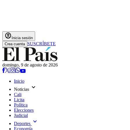
account_circle
Inicia sesión
SUSCRÍBETE
Crea cuenta
domingo, 9 de agosto de 2026
Inicio
expand_more
Noticias
Cali
Licita
Política
Elecciones
Judicial
expand_more
Deportes
Economía