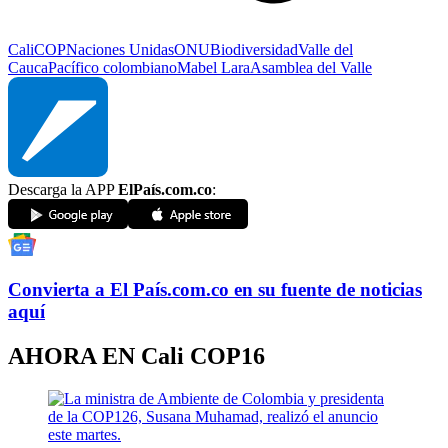
Cali
COP
Naciones Unidas
ONU
Biodiversidad
Valle del
Cauca
Pacífico colombiano
Mabel Lara
Asamblea del Valle
Descarga la APP
ElPaís.com.co
:
Convierta a
El País
.com.co
en su fuente de noticias
aquí
AHORA EN
Cali COP16