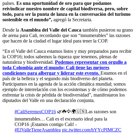
países.
Es una oportunidad de oro para que podamos
reivindicar nuestro nombre de capital biodiversa, pero, sobre
todo, para ser la punta de lanza en la conversación del turismo
sostenible en el mundo”,
agregó la Secretaria.
Desde la
Asamblea del Valle del Cauca
también pusieron su grano
de arena para Cali, recordando que son “innumerables” las razones
que hacen de la ciudad el lugar ideal para tener la COP.
“En el Valle del Cauca estamos listos y muy preparados para recibir
la COP16; todos sabemos la riqueza que tenemos, plenas de
naturaleza y biodiversidad.
Podemos representar con orgullo a
toda Colombia ante el mundo; Cali tiene las mejores
condiciones para albergar y liderar este evento.
Estamos en el
país de la belleza y el segundo más biodiverso del planeta.
Participamos en la agenda de la acción climática mundial; somos
ejemplo de interrelación con los ecosistemas y de cómo podemos
enfrentar la crisis de pérdida de biodiversidad”, manifestaron los
diputados del Valle en una declaración conjunta.
#CaliSeremosCOP16
🌿☘️🦅🌍🇺🇳Las razones son
innumerables… Cali es el escenario ideal para la
COP16 ¡Estamos contigo Cali! -
#ElValleTieneAsamblea
pic.twitter.com/hYYcPIMCZC