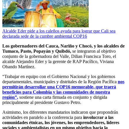
Alcalde Eder pide a los caleños ayuda para lograr que Cali sea
declarada sede de la cumbre ambiental COP16
Los gobernadores del Cauca, Nariño y Chocó, y los alcaldes de
Tumaco, Pasto, Popayán y Quibdó,
se integraron al objetivo
conjunto de la gobernadora del Valle, Dilian Francisca Toro, el
alcalde Alejandro Eder y la gerente de RAP Pacífico, Viviana
Obando Martínez.
“Trabajar en equipo con el Gobierno Nacional y los gobiernos
departamentales, municipales y distritales de la Región Pacífica
nos
permitirán desarrollar una COP16 memorable, que traerá
beneficios para Colombia y las comunidades de nuestra
región”,
sostiene una carta firmada en conjunto y dirigida
principalmente al presidente Gustavo Petro.
Asimismo, los diferentes mandatarios indicaron que propondrán
actividades en paralelo a la conferencia para
involucrar a las
comunidades étnicas, los jóvenes, los emprendedores, líderes
sociales y ambientalistas en un mismo objetivo hacia la