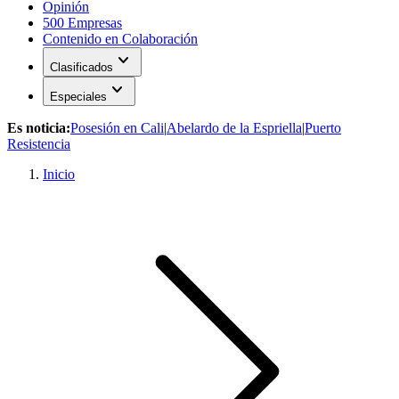
Opinión
500 Empresas
Contenido en Colaboración
expand_more
Clasificados
expand_more
Especiales
Es noticia:
Posesión en Cali
|
Abelardo de la Espriella
|
Puerto
Resistencia
Inicio