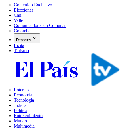
Contenido Exclusivo
Elecciones
Cali
Valle
Comunicadores en Comunas
Colombia
expand_more
Deportes
Licita
Turismo
Loterías
Economía
Tecnología
Judicial
Política
Entretenimiento
Mundo
Multimedia