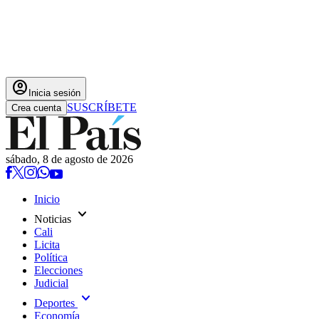
account_circle
Inicia sesión
SUSCRÍBETE
Crea cuenta
sábado, 8 de agosto de 2026
Inicio
expand_more
Noticias
Cali
Licita
Política
Elecciones
Judicial
expand_more
Deportes
Economía