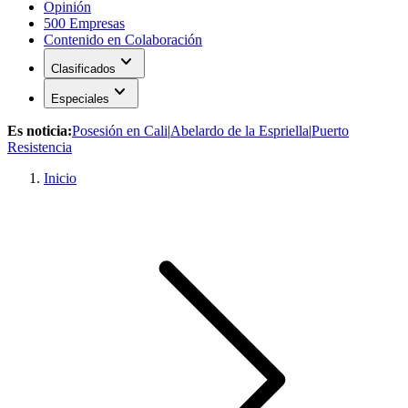
Opinión
500 Empresas
Contenido en Colaboración
expand_more
Clasificados
expand_more
Especiales
Es noticia:
Posesión en Cali
|
Abelardo de la Espriella
|
Puerto
Resistencia
Inicio