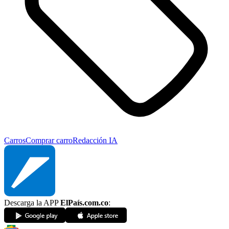
Carros
Comprar carro
Redacción IA
Descarga la APP
ElPaís.com.co
: