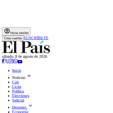
account_circle
Inicia sesión
SUSCRÍBETE
Crea cuenta
sábado, 8 de agosto de 2026
Inicio
expand_more
Noticias
Cali
Licita
Política
Elecciones
Judicial
expand_more
Deportes
Economía