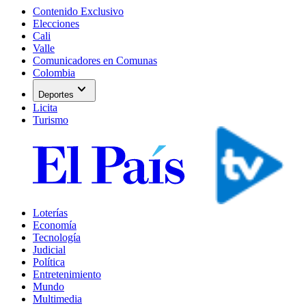
Contenido Exclusivo
Elecciones
Cali
Valle
Comunicadores en Comunas
Colombia
expand_more
Deportes
Licita
Turismo
Loterías
Economía
Tecnología
Judicial
Política
Entretenimiento
Mundo
Multimedia