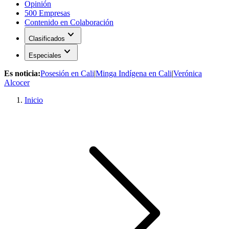
Opinión
500 Empresas
Contenido en Colaboración
expand_more
Clasificados
expand_more
Especiales
Es noticia:
Posesión en Cali
|
Minga Indígena en Cali
|
Verónica
Alcocer
Inicio