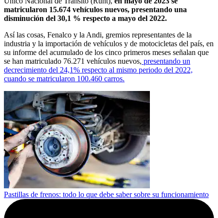
Único Nacional de Tránsito (Runt),
en mayo de 2023 se
matricularon 15.674 vehículos nuevos, presentando una
disminución del 30,1 % respecto a mayo del 2022.
Así las cosas, Fenalco y la Andi, gremios representantes de la
industria y la importación de vehículos y de motocicletas del país, en
su informe del acumulado de los cinco primeros meses señalan que
se han matriculado 76.271 vehículos nuevos,
presentando un
decrecimiento del 24,1% respecto al mismo periodo del 2022,
cuando se matricularon 100.460 carros.
Pastillas de frenos: todo lo que debe saber sobre su funcionamiento