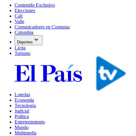
Contenido Exclusivo
Elecciones
Cali
Valle
Comunicadores en Comunas
Colombia
expand_more
Deportes
Licita
Turismo
Loterías
Economía
Tecnología
Judicial
Política
Entretenimiento
Mundo
Multimedia