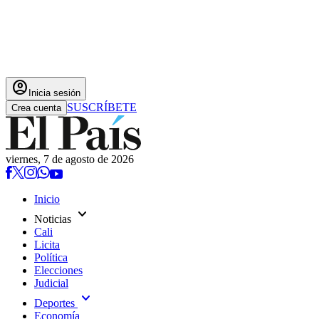
account_circle
Inicia sesión
SUSCRÍBETE
Crea cuenta
viernes, 7 de agosto de 2026
Inicio
expand_more
Noticias
Cali
Licita
Política
Elecciones
Judicial
expand_more
Deportes
Economía