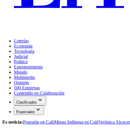
Loterías
Economía
Tecnología
Judicial
Política
Entretenimiento
Mundo
Multimedia
Opinión
500 Empresas
Contenido en Colaboración
expand_more
Clasificados
expand_more
Especiales
Es noticia:
Posesión en Cali
|
Minga Indígena en Cali
|
Verónica Alcocer