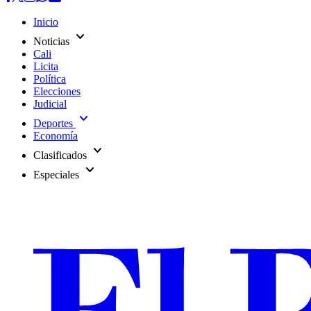
Inicio
expand_more
Noticias
Cali
Licita
Política
Elecciones
Judicial
expand_more
Deportes
Economía
expand_more
Clasificados
expand_more
Especiales