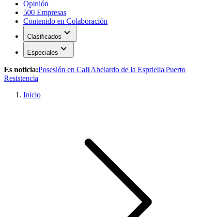
Opinión
500 Empresas
Contenido en Colaboración
expand_more
Clasificados
expand_more
Especiales
Es noticia:
Posesión en Cali
|
Abelardo de la Espriella
|
Puerto
Resistencia
Inicio