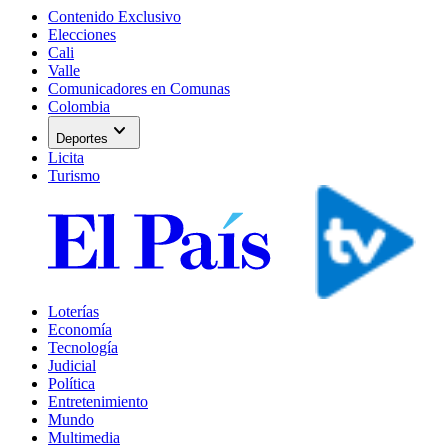
Contenido Exclusivo
Elecciones
Cali
Valle
Comunicadores en Comunas
Colombia
expand_more
Deportes
Licita
Turismo
Loterías
Economía
Tecnología
Judicial
Política
Entretenimiento
Mundo
Multimedia