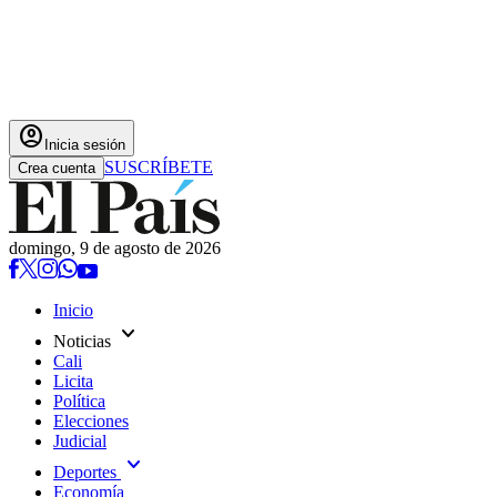
account_circle
Inicia sesión
SUSCRÍBETE
Crea cuenta
domingo, 9 de agosto de 2026
Inicio
expand_more
Noticias
Cali
Licita
Política
Elecciones
Judicial
expand_more
Deportes
Economía