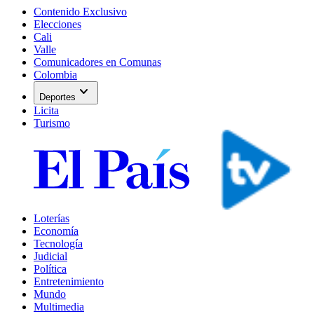
Contenido Exclusivo
Elecciones
Cali
Valle
Comunicadores en Comunas
Colombia
expand_more
Deportes
Licita
Turismo
Loterías
Economía
Tecnología
Judicial
Política
Entretenimiento
Mundo
Multimedia