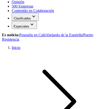
Opinión
500 Empresas
Contenido en Colaboración
expand_more
Clasificados
expand_more
Especiales
Es noticia:
Posesión en Cali
|
Abelardo de la Espriella
|
Puerto
Resistencia
Inicio