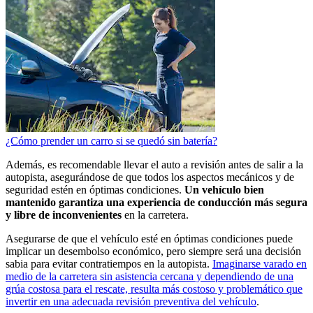
¿Cómo prender un carro si se quedó sin batería?
Además, es recomendable llevar el auto a revisión antes de salir a la
autopista, asegurándose de que todos los aspectos mecánicos y de
seguridad estén en óptimas condiciones.
Un vehículo bien
mantenido garantiza una experiencia de conducción más segura
y libre de inconvenientes
en la carretera.
Asegurarse de que el vehículo esté en óptimas condiciones puede
implicar un desembolso económico, pero siempre será una decisión
sabia para evitar contratiempos en la autopista.
Imaginarse varado en
medio de la carretera sin asistencia cercana y dependiendo de una
grúa costosa para el rescate, resulta más costoso y problemático que
invertir en una adecuada revisión preventiva del vehículo
.