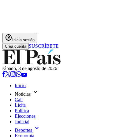
account_circle
Inicia sesión
SUSCRÍBETE
Crea cuenta
sábado, 8 de agosto de 2026
Inicio
expand_more
Noticias
Cali
Licita
Política
Elecciones
Judicial
expand_more
Deportes
Economía