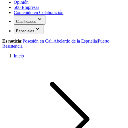
Opinión
500 Empresas
Contenido en Colaboración
expand_more
Clasificados
expand_more
Especiales
Es noticia:
Posesión en Cali
|
Abelardo de la Espriella
|
Puerto
Resistencia
Inicio