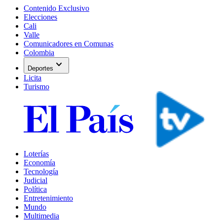
Contenido Exclusivo
Elecciones
Cali
Valle
Comunicadores en Comunas
Colombia
expand_more
Deportes
Licita
Turismo
Loterías
Economía
Tecnología
Judicial
Política
Entretenimiento
Mundo
Multimedia