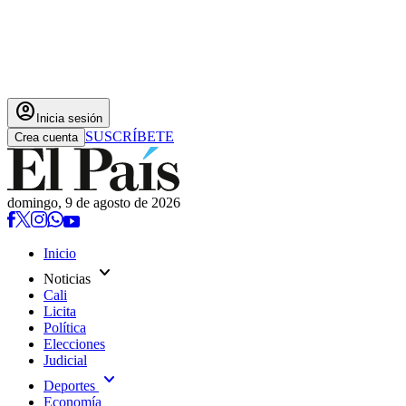
account_circle
Inicia sesión
SUSCRÍBETE
Crea cuenta
domingo, 9 de agosto de 2026
Inicio
expand_more
Noticias
Cali
Licita
Política
Elecciones
Judicial
expand_more
Deportes
Economía