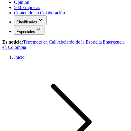
Opinión
500 Empresas
Contenido en Colaboración
expand_more
Clasificados
expand_more
Especiales
Es noticia:
Terremoto en Cali
|
Abelardo de la Espriella
|
Emergencia
en Colombia
Inicio