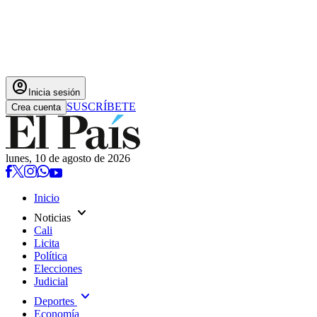
account_circle
Inicia sesión
SUSCRÍBETE
Crea cuenta
lunes, 10 de agosto de 2026
Inicio
expand_more
Noticias
Cali
Licita
Política
Elecciones
Judicial
expand_more
Deportes
Economía