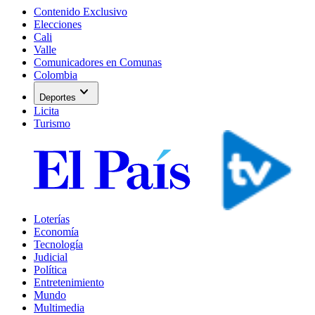
Contenido Exclusivo
Elecciones
Cali
Valle
Comunicadores en Comunas
Colombia
expand_more
Deportes
Licita
Turismo
Loterías
Economía
Tecnología
Judicial
Política
Entretenimiento
Mundo
Multimedia