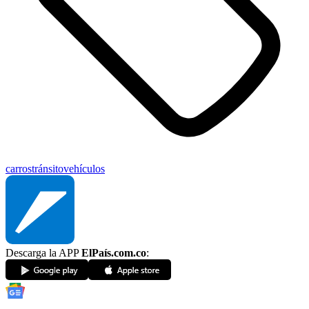
carros
tránsito
vehículos
Descarga la APP
ElPaís.com.co
: