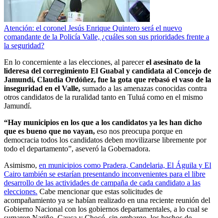
Atención: el coronel Jesús Enrique Quintero será el nuevo
comandante de la Policía Valle, ¿cuáles son sus prioridades frente a
la seguridad?
En lo concerniente a las elecciones, al parecer
el asesinato de la
lideresa del corregimiento El Guabal y candidata al Concejo de
Jamundí, Claudia Ordóñez, fue la gota que rebasó el vaso de la
inseguridad en el Valle,
sumado a las amenazas conocidas contra
otros candidatos de la ruralidad tanto en Tuluá como en el mismo
Jamundí.
“Hay municipios en los que a los candidatos ya les han dicho
que es bueno que no vayan,
eso nos preocupa porque en
democracia todos los candidatos deben movilizarse libremente por
todo el departamento”, aseveró la Gobernadora.
Asimismo,
en municipios como Pradera, Candelaria, El Águila y El
Cairo también se estarían presentando inconvenientes para el libre
desarrollo de las actividades de campaña de cada candidato a las
elecciones.
Cabe mencionar que estas solicitudes de
acompañamiento ya se habían realizado en una reciente reunión del
Gobierno Nacional con los gobiernos departamentales, a lo cual se
sumaron Nariño, Cauca y Chocó, sin embargo, los hechos de