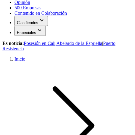
Opinión
500 Empresas
Contenido en Colaboración
expand_more
Clasificados
expand_more
Especiales
Es noticia:
Posesión en Cali
|
Abelardo de la Espriella
|
Puerto
Resistencia
Inicio