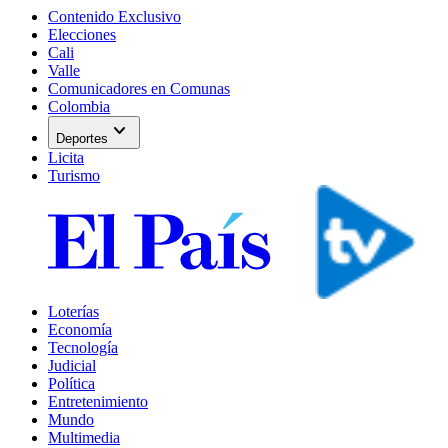
Contenido Exclusivo
Elecciones
Cali
Valle
Comunicadores en Comunas
Colombia
expand_more
Deportes
Licita
Turismo
Loterías
Economía
Tecnología
Judicial
Política
Entretenimiento
Mundo
Multimedia