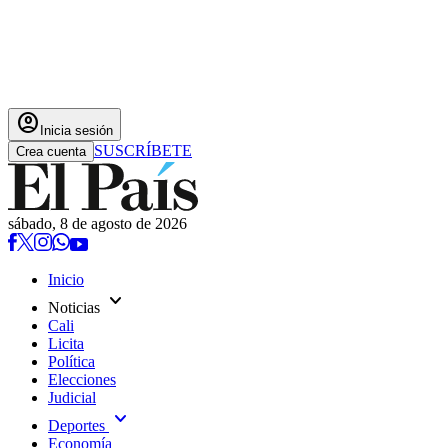
account_circle
Inicia sesión
SUSCRÍBETE
Crea cuenta
sábado, 8 de agosto de 2026
Inicio
expand_more
Noticias
Cali
Licita
Política
Elecciones
Judicial
expand_more
Deportes
Economía