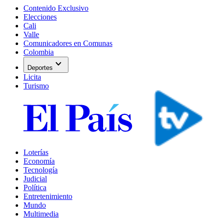
Contenido Exclusivo
Elecciones
Cali
Valle
Comunicadores en Comunas
Colombia
expand_more
Deportes
Licita
Turismo
Loterías
Economía
Tecnología
Judicial
Política
Entretenimiento
Mundo
Multimedia