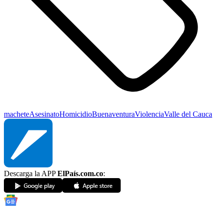
machete
Asesinato
Homicidio
Buenaventura
Violencia
Valle del Cauca
Descarga la APP
ElPaís.com.co
: