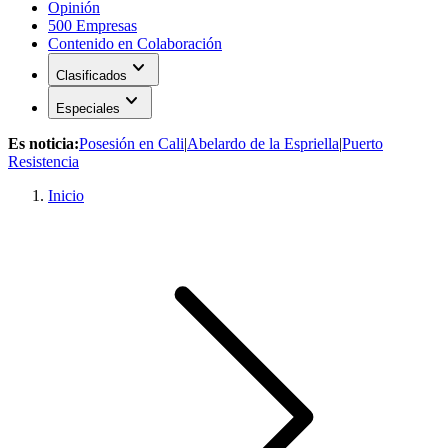
Opinión
500 Empresas
Contenido en Colaboración
expand_more
Clasificados
expand_more
Especiales
Es noticia:
Posesión en Cali
|
Abelardo de la Espriella
|
Puerto
Resistencia
Inicio