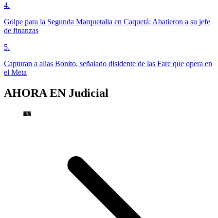
4
.
Golpe para la Segunda Marquetalia en Caquetá: Abatieron a su jefe
de finanzas
5
.
Capturan a alias Bonito, señalado disidente de las Farc que opera en
el Meta
AHORA EN
Judicial