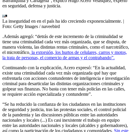
Barranquilla y Cartagena”, explicó Hugo Acero Velásquez, experto
en seguridad, defensa y justicia.
La inseguridad en en el país ha ido creciendo exponencialmente.
|
Foto:
Getty Images / naveebird
.Además agregó: “detrás de este incremento de la criminalidad se
tiene una criminalidad cada vez más organizada, que se disputa, de
manera violenta, las distintas rentas criminales, como el narcotráfico,
el microtráfico
, la extorsión, los hurtos de celulares, carros y motos,
la trata de personas, el comercio de armas y el contrabando”.
Continuando con la explicación, Acero expresó: “En la actualidad,
existe una criminalidad cada vez más organizada qué hay que
enfrentarla con acciones contundentes de inteligencia e investigación
criminal para desarticular las distintas organizaciones criminales y
golpear sus finanzas. No basta con tener más policías en las calles,
se requiere acción especializada y contundente”.
“Se ha reducido la confianza de los ciudadanos en las instituciones
de seguridad y justicia, tras las protestas sociales, el control policial
de la pandemia y las discusiones públicas entre las autoridades
nacionales y locales (...) Es casi inexistente el trabajo en equipo
entre las autoridades nacionales y locales (alcaldes y gobernadores),
así como la participación de los ciudadanos y comunidades
. Sin este