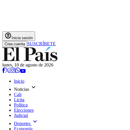
account_circle
Inicia sesión
SUSCRÍBETE
Crea cuenta
lunes, 10 de agosto de 2026
Inicio
expand_more
Noticias
Cali
Licita
Política
Elecciones
Judicial
expand_more
Deportes
Economía