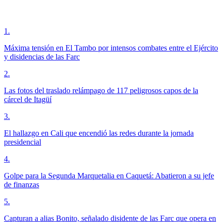
1
.
Máxima tensión en El Tambo por intensos combates entre el Ejército
y disidencias de las Farc
2
.
Las fotos del traslado relámpago de 117 peligrosos capos de la
cárcel de Itagüí
3
.
El hallazgo en Cali que encendió las redes durante la jornada
presidencial
4
.
Golpe para la Segunda Marquetalia en Caquetá: Abatieron a su jefe
de finanzas
5
.
Capturan a alias Bonito, señalado disidente de las Farc que opera en