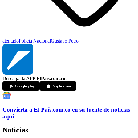
atentado
Policía Nacional
Gustavo Petro
Descarga la APP
ElPaís.com.co
:
Convierta a
El País
.com.co
en su fuente de noticias
aquí
Noticias