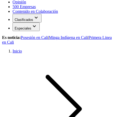
Opinión
500 Empresas
Contenido en Colaboración
expand_more
Clasificados
expand_more
Especiales
Es noticia:
Posesión en Cali
|
Minga Indígena en Cali
|
Primera Linea
en Cali
Inicio