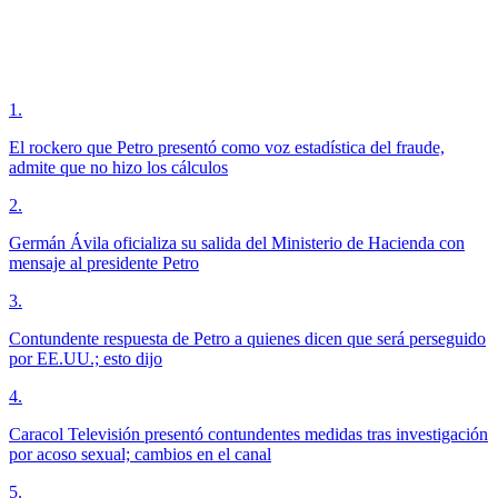
1
.
El rockero que Petro presentó como voz estadística del fraude,
admite que no hizo los cálculos
2
.
Germán Ávila oficializa su salida del Ministerio de Hacienda con
mensaje al presidente Petro
3
.
Contundente respuesta de Petro a quienes dicen que será perseguido
por EE.UU.; esto dijo
4
.
Caracol Televisión presentó contundentes medidas tras investigación
por acoso sexual; cambios en el canal
5
.