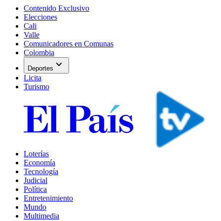
Contenido Exclusivo
Elecciones
Cali
Valle
Comunicadores en Comunas
Colombia
expand_more
Deportes
Licita
Turismo
Loterías
Economía
Tecnología
Judicial
Política
Entretenimiento
Mundo
Multimedia