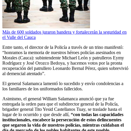
Más de 600 soldados juraron bandera y fortalecerán la seguridad en
el Valle del Cauca
Entre tanto, el director de la Policía a través de un trino manifestó:
“honramos la memoria de nuestros héroes policías asesinados en
Morales (Cauca): subintendente Michael León y patrulleros Eymy
Rodríguez y José Orozco Bedoya, y hacemos votos por la pronta
recuperación del patrullero Leonardo Bernal Pérez, quien sobrevivió
al demencial atentado”.
El general Salamanca lamentó lo sucedido y envío condolencias a
los familiares de los uniformados fallecidos.
Asimismo, el general William Salamanca anunció que ya fue
entregada la orden para que el subdirector general de la Policía,
brigadier general Tito Yesid Castellanos Tuay, se traslade hasta el
lugar de lo ocurrido y que desde allí,
“con todas las capacidades
institucionales, encabece la persecución de estos delincuentes
que segaron la vida de nuestros policías, mientras cuidaban el
día de mercado de los nobles habitantes de este pueblo