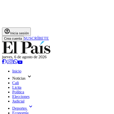
account_circle
Inicia sesión
SUSCRÍBETE
Crea cuenta
jueves, 6 de agosto de 2026
Inicio
expand_more
Noticias
Cali
Licita
Política
Elecciones
Judicial
expand_more
Deportes
Economía