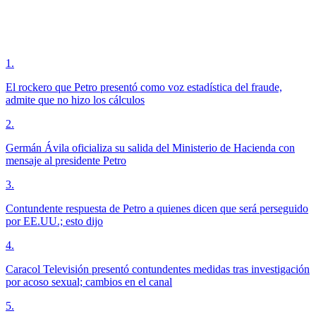
1
.
El rockero que Petro presentó como voz estadística del fraude,
admite que no hizo los cálculos
2
.
Germán Ávila oficializa su salida del Ministerio de Hacienda con
mensaje al presidente Petro
3
.
Contundente respuesta de Petro a quienes dicen que será perseguido
por EE.UU.; esto dijo
4
.
Caracol Televisión presentó contundentes medidas tras investigación
por acoso sexual; cambios en el canal
5
.