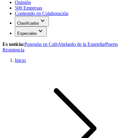
Opinión
500 Empresas
Contenido en Colaboración
expand_more
Clasificados
expand_more
Especiales
Es noticia:
Posesión en Cali
|
Abelardo de la Espriella
|
Puerto
Resistencia
Inicio