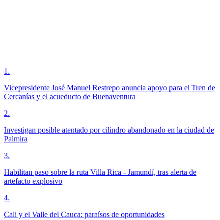
1
.
Vicepresidente José Manuel Restrepo anuncia apoyo para el Tren de
Cercanías y el acueducto de Buenaventura
2
.
Investigan posible atentado por cilindro abandonado en la ciudad de
Palmira
3
.
Habilitan paso sobre la ruta Villa Rica - Jamundí, tras alerta de
artefacto explosivo
4
.
Cali y el Valle del Cauca: paraísos de oportunidades