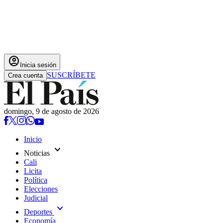
account_circle
Inicia sesión
SUSCRÍBETE
Crea cuenta
domingo, 9 de agosto de 2026
Inicio
expand_more
Noticias
Cali
Licita
Política
Elecciones
Judicial
expand_more
Deportes
Economía