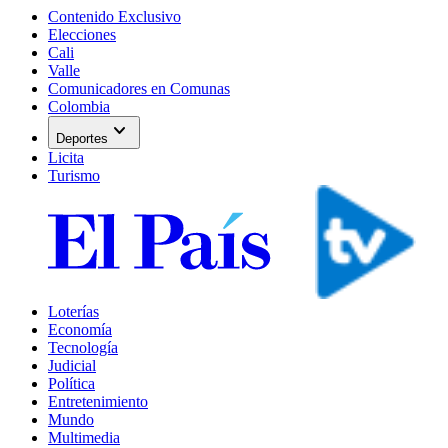
Contenido Exclusivo
Elecciones
Cali
Valle
Comunicadores en Comunas
Colombia
expand_more
Deportes
Licita
Turismo
Loterías
Economía
Tecnología
Judicial
Política
Entretenimiento
Mundo
Multimedia