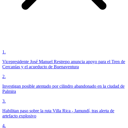
1
.
Vicepresidente José Manuel Restrepo anuncia apoyo para el Tren de
Cercanías y el acueducto de Buenaventura
2
.
Investigan posible atentado por cilindro abandonado en la ciudad de
Palmira
3
.
Habilitan paso sobre la ruta Villa Rica - Jamundí, tras alerta de
artefacto explosivo
4
.