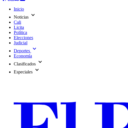
Inicio
expand_more
Noticias
Cali
Licita
Política
Elecciones
Judicial
expand_more
Deportes
Economía
expand_more
Clasificados
expand_more
Especiales