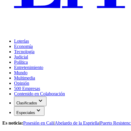
Loterías
Economía
Tecnología
Judicial
Política
Entretenimiento
Mundo
Multimedia
Opinión
500 Empresas
Contenido en Colaboración
expand_more
Clasificados
expand_more
Especiales
Es noticia:
Posesión en Cali
|
Abelardo de la Espriella
|
Puerto Resistenc