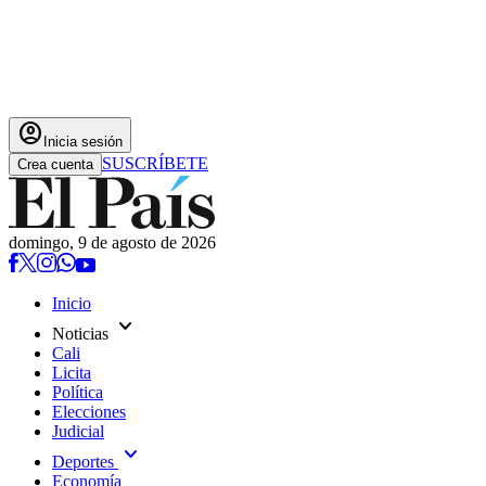
account_circle
Inicia sesión
SUSCRÍBETE
Crea cuenta
domingo, 9 de agosto de 2026
Inicio
expand_more
Noticias
Cali
Licita
Política
Elecciones
Judicial
expand_more
Deportes
Economía