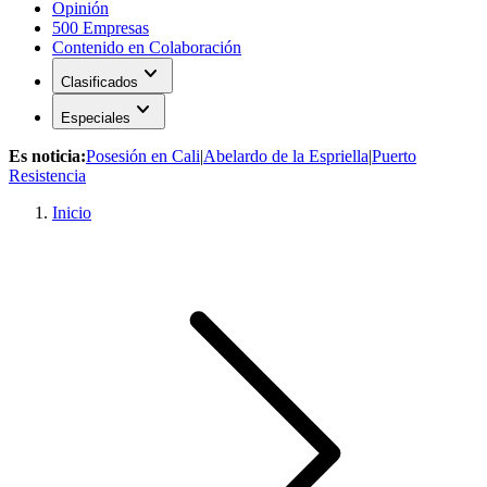
Opinión
500 Empresas
Contenido en Colaboración
expand_more
Clasificados
expand_more
Especiales
Es noticia:
Posesión en Cali
|
Abelardo de la Espriella
|
Puerto
Resistencia
Inicio