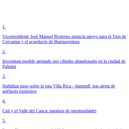
1
.
Vicepresidente José Manuel Restrepo anuncia apoyo para el Tren de
Cercanías y el acueducto de Buenaventura
2
.
Investigan posible atentado por cilindro abandonado en la ciudad de
Palmira
3
.
Habilitan paso sobre la ruta Villa Rica - Jamundí, tras alerta de
artefacto explosivo
4
.
Cali y el Valle del Cauca: paraísos de oportunidades
5
.