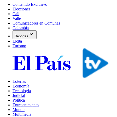
Contenido Exclusivo
Elecciones
Cali
Valle
Comunicadores en Comunas
Colombia
expand_more
Deportes
Licita
Turismo
Loterías
Economía
Tecnología
Judicial
Política
Entretenimiento
Mundo
Multimedia