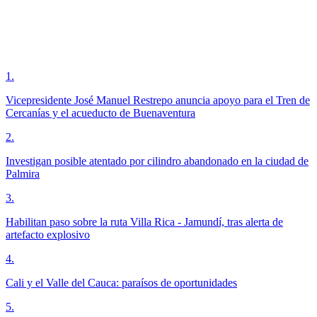
1
.
Vicepresidente José Manuel Restrepo anuncia apoyo para el Tren de
Cercanías y el acueducto de Buenaventura
2
.
Investigan posible atentado por cilindro abandonado en la ciudad de
Palmira
3
.
Habilitan paso sobre la ruta Villa Rica - Jamundí, tras alerta de
artefacto explosivo
4
.
Cali y el Valle del Cauca: paraísos de oportunidades
5
.