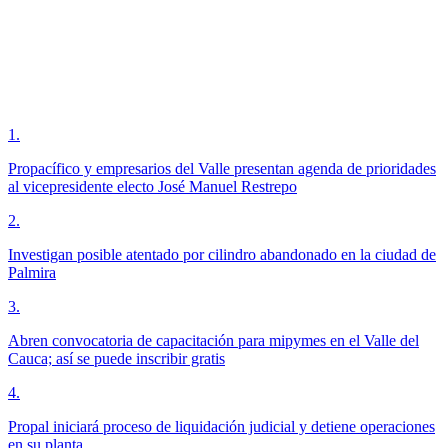
1
.
Propacífico y empresarios del Valle presentan agenda de prioridades
al vicepresidente electo José Manuel Restrepo
2
.
Investigan posible atentado por cilindro abandonado en la ciudad de
Palmira
3
.
Abren convocatoria de capacitación para mipymes en el Valle del
Cauca; así se puede inscribir gratis
4
.
Propal iniciará proceso de liquidación judicial y detiene operaciones
en su planta