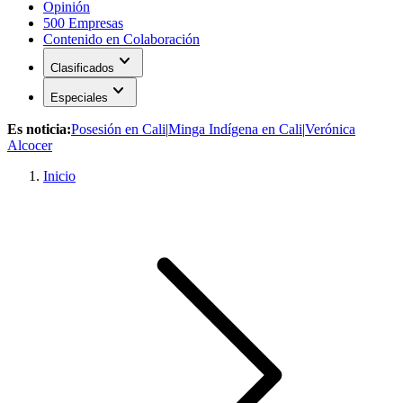
Opinión
500 Empresas
Contenido en Colaboración
expand_more
Clasificados
expand_more
Especiales
Es noticia:
Posesión en Cali
|
Minga Indígena en Cali
|
Verónica
Alcocer
Inicio