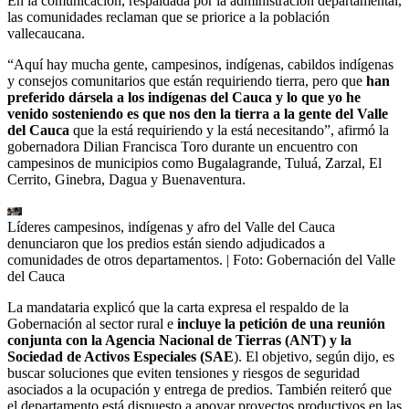
En la comunicación, respaldada por la administración departamental,
las comunidades reclaman que se priorice a la población
vallecaucana.
“Aquí hay mucha gente, campesinos, indígenas, cabildos indígenas
y consejos comunitarios que están requiriendo tierra, pero que
han
preferido dársela a los indígenas del Cauca y lo que yo he
venido sosteniendo es que nos den la tierra a la gente del Valle
del Cauca
que la está requiriendo y la está necesitando”, afirmó la
gobernadora Dilian Francisca Toro durante un encuentro con
campesinos de municipios como Bugalagrande, Tuluá, Zarzal, El
Cerrito, Ginebra, Dagua y Buenaventura.
Líderes campesinos, indígenas y afro del Valle del Cauca
denunciaron que los predios están siendo adjudicados a
comunidades de otros departamentos.
| Foto:
Gobernación del Valle
del Cauca
La mandataria explicó que la carta expresa el respaldo de la
Gobernación al sector rural e
incluye la petición de una reunión
conjunta con la Agencia Nacional de Tierras (ANT) y la
Sociedad de Activos Especiales (SAE
). El objetivo, según dijo, es
buscar soluciones que eviten tensiones y riesgos de seguridad
asociados a la ocupación y entrega de predios. También reiteró que
el departamento está dispuesto a apoyar proyectos productivos en las