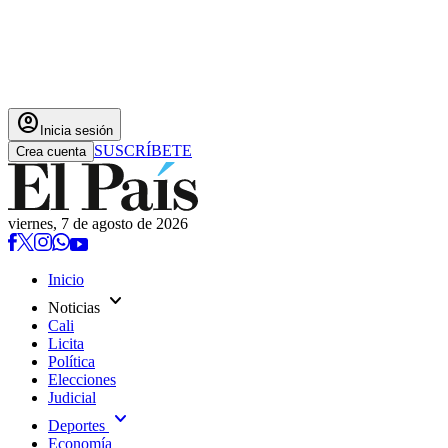
account_circle
Inicia sesión
SUSCRÍBETE
Crea cuenta
viernes, 7 de agosto de 2026
Inicio
expand_more
Noticias
Cali
Licita
Política
Elecciones
Judicial
expand_more
Deportes
Economía