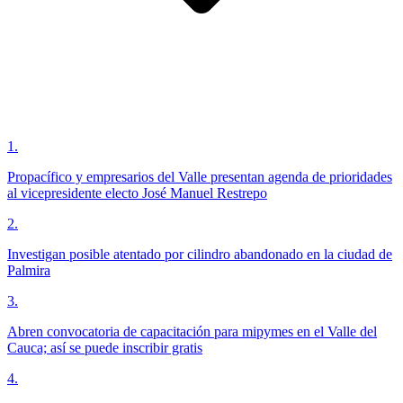
1
.
Propacífico y empresarios del Valle presentan agenda de prioridades
al vicepresidente electo José Manuel Restrepo
2
.
Investigan posible atentado por cilindro abandonado en la ciudad de
Palmira
3
.
Abren convocatoria de capacitación para mipymes en el Valle del
Cauca; así se puede inscribir gratis
4
.