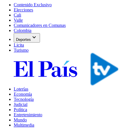
Contenido Exclusivo
Elecciones
Cali
Valle
Comunicadores en Comunas
Colombia
expand_more
Deportes
Licita
Turismo
Loterías
Economía
Tecnología
Judicial
Política
Entretenimiento
Mundo
Multimedia