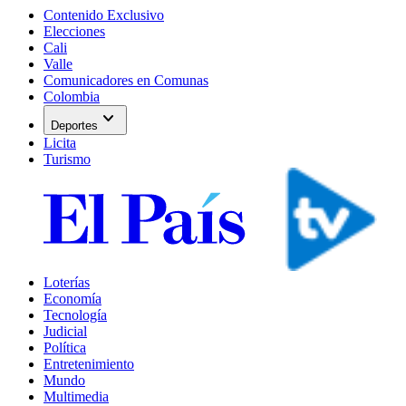
Contenido Exclusivo
Elecciones
Cali
Valle
Comunicadores en Comunas
Colombia
expand_more
Deportes
Licita
Turismo
Loterías
Economía
Tecnología
Judicial
Política
Entretenimiento
Mundo
Multimedia