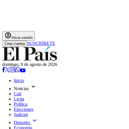
account_circle
Inicia sesión
SUSCRÍBETE
Crea cuenta
domingo, 9 de agosto de 2026
Inicio
expand_more
Noticias
Cali
Licita
Política
Elecciones
Judicial
expand_more
Deportes
Economía