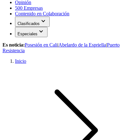
Opinión
500 Empresas
Contenido en Colaboración
expand_more
Clasificados
expand_more
Especiales
Es noticia:
Posesión en Cali
|
Abelardo de la Espriella
|
Puerto
Resistencia
Inicio