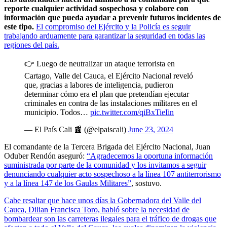
reporte cualquier actividad sospechosa y colabore con
información que pueda ayudar a prevenir futuros incidentes de
este tipo.
El compromiso del Ejército y la Policía es seguir
trabajando arduamente para garantizar la seguridad en todas las
regiones del país.
👉 Luego de neutralizar un ataque terrorista en
Cartago, Valle del Cauca, el Ejército Nacional reveló
que, gracias a labores de inteligencia, pudieron
determinar cómo era el plan que pretendían ejecutar
criminales en contra de las instalaciones militares en el
municipio. Todos…
pic.twitter.com/qiBxTieIin
— El País Cali 📰 (@elpaiscali)
June 23, 2024
El comandante de la Tercera Brigada del Ejército Nacional, Juan
Oduber Rendón aseguró:
“Agradecemos la oportuna información
suministrada por parte de la comunidad y los invitamos a seguir
denunciando cualquier acto sospechoso a la línea 107 antiterrorismo
y a la línea 147 de los Gaulas Militares”
, sostuvo.
Cabe resaltar que hace unos días la Gobernadora del Valle del
Cauca, Dilian Francisca Toro, habló sobre la necesidad de
bombardear son las carreteras ilegales para el tráfico de drogas que