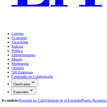
Loterías
Economía
Tecnología
Judicial
Política
Entretenimiento
Mundo
Multimedia
Opinión
500 Empresas
Contenido en Colaboración
expand_more
Clasificados
expand_more
Especiales
Es noticia:
Posesión en Cali
|
Abelardo de la Espriella
|
Puerto Resistenc