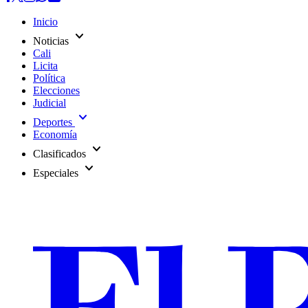
Inicio
expand_more
Noticias
Cali
Licita
Política
Elecciones
Judicial
expand_more
Deportes
Economía
expand_more
Clasificados
expand_more
Especiales