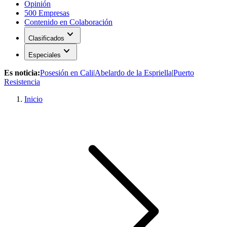
Opinión
500 Empresas
Contenido en Colaboración
expand_more
Clasificados
expand_more
Especiales
Es noticia:
Posesión en Cali
|
Abelardo de la Espriella
|
Puerto
Resistencia
Inicio