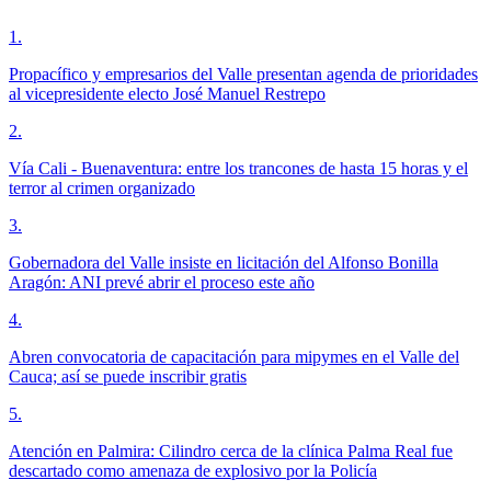
1
.
Propacífico y empresarios del Valle presentan agenda de prioridades
al vicepresidente electo José Manuel Restrepo
2
.
Vía Cali - Buenaventura: entre los trancones de hasta 15 horas y el
terror al crimen organizado
3
.
Gobernadora del Valle insiste en licitación del Alfonso Bonilla
Aragón: ANI prevé abrir el proceso este año
4
.
Abren convocatoria de capacitación para mipymes en el Valle del
Cauca; así se puede inscribir gratis
5
.
Atención en Palmira: Cilindro cerca de la clínica Palma Real fue
descartado como amenaza de explosivo por la Policía