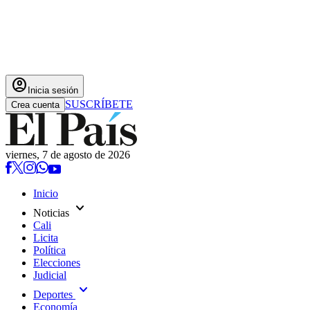
account_circle
Inicia sesión
SUSCRÍBETE
Crea cuenta
viernes, 7 de agosto de 2026
Inicio
expand_more
Noticias
Cali
Licita
Política
Elecciones
Judicial
expand_more
Deportes
Economía