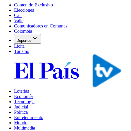
Contenido Exclusivo
Elecciones
Cali
Valle
Comunicadores en Comunas
Colombia
expand_more
Deportes
Licita
Turismo
Loterías
Economía
Tecnología
Judicial
Política
Entretenimiento
Mundo
Multimedia