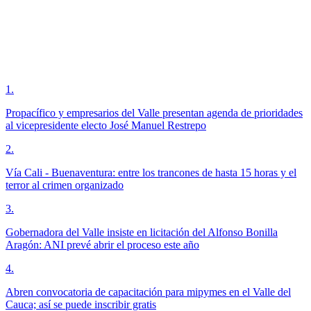
1
.
Propacífico y empresarios del Valle presentan agenda de prioridades
al vicepresidente electo José Manuel Restrepo
2
.
Vía Cali - Buenaventura: entre los trancones de hasta 15 horas y el
terror al crimen organizado
3
.
Gobernadora del Valle insiste en licitación del Alfonso Bonilla
Aragón: ANI prevé abrir el proceso este año
4
.
Abren convocatoria de capacitación para mipymes en el Valle del
Cauca; así se puede inscribir gratis