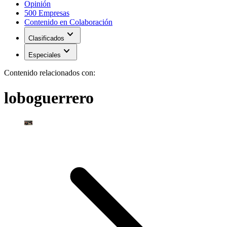
Opinión
500 Empresas
Contenido en Colaboración
expand_more
Clasificados
expand_more
Especiales
Contenido relacionados con:
loboguerrero