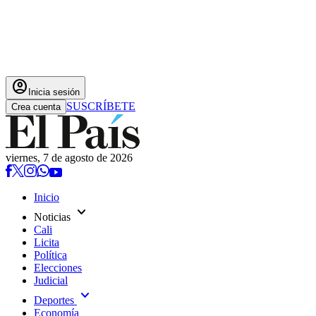
account_circle
Inicia sesión
SUSCRÍBETE
Crea cuenta
viernes, 7 de agosto de 2026
Inicio
expand_more
Noticias
Cali
Licita
Política
Elecciones
Judicial
expand_more
Deportes
Economía