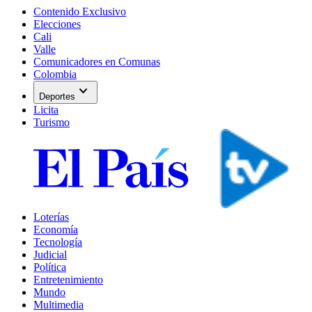
Contenido Exclusivo
Elecciones
Cali
Valle
Comunicadores en Comunas
Colombia
expand_more
Deportes
Licita
Turismo
Loterías
Economía
Tecnología
Judicial
Política
Entretenimiento
Mundo
Multimedia