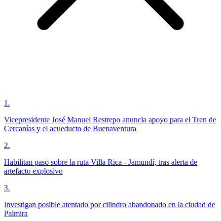
1
.
Vicepresidente José Manuel Restrepo anuncia apoyo para el Tren de
Cercanías y el acueducto de Buenaventura
2
.
Habilitan paso sobre la ruta Villa Rica - Jamundí, tras alerta de
artefacto explosivo
3
.
Investigan posible atentado por cilindro abandonado en la ciudad de
Palmira