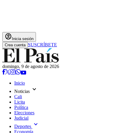
account_circle
Inicia sesión
SUSCRÍBETE
Crea cuenta
domingo, 9 de agosto de 2026
Inicio
expand_more
Noticias
Cali
Licita
Política
Elecciones
Judicial
expand_more
Deportes
Economía