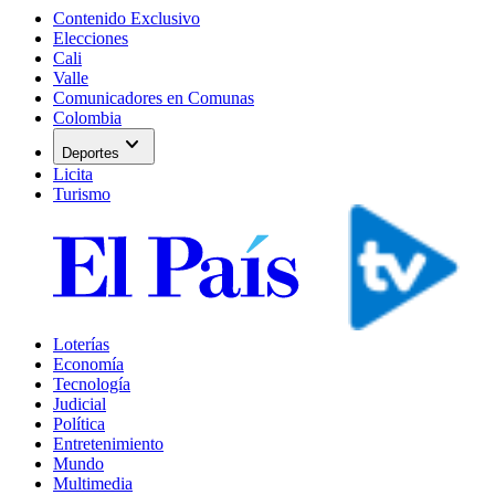
Contenido Exclusivo
Elecciones
Cali
Valle
Comunicadores en Comunas
Colombia
expand_more
Deportes
Licita
Turismo
Loterías
Economía
Tecnología
Judicial
Política
Entretenimiento
Mundo
Multimedia