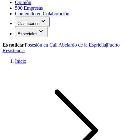
Opinión
500 Empresas
Contenido en Colaboración
expand_more
Clasificados
expand_more
Especiales
Es noticia:
Posesión en Cali
|
Abelardo de la Espriella
|
Puerto
Resistencia
Inicio