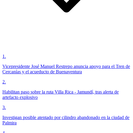
1
.
Vicepresidente José Manuel Restrepo anuncia apoyo para el Tren de
Cercanías y el acueducto de Buenaventura
2
.
Habilitan paso sobre la ruta Villa Rica - Jamundí, tras alerta de
artefacto explosivo
3
.
Investigan posible atentado por cilindro abandonado en la ciudad de
Palmira
4
.