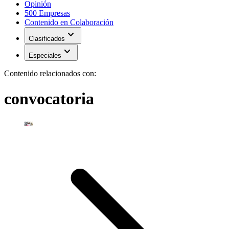
Opinión
500 Empresas
Contenido en Colaboración
expand_more
Clasificados
expand_more
Especiales
Contenido relacionados con:
convocatoria