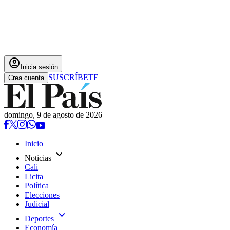
account_circle
Inicia sesión
SUSCRÍBETE
Crea cuenta
domingo, 9 de agosto de 2026
Inicio
expand_more
Noticias
Cali
Licita
Política
Elecciones
Judicial
expand_more
Deportes
Economía