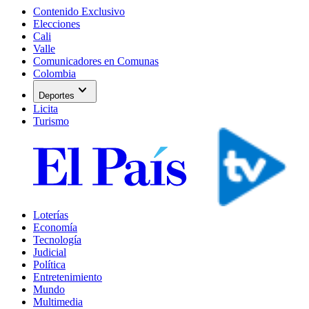
Contenido Exclusivo
Elecciones
Cali
Valle
Comunicadores en Comunas
Colombia
expand_more
Deportes
Licita
Turismo
Loterías
Economía
Tecnología
Judicial
Política
Entretenimiento
Mundo
Multimedia