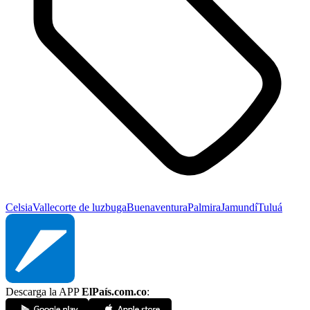
Celsia
Valle
corte de luz
buga
Buenaventura
Palmira
Jamundí
Tuluá
Descarga la APP
ElPaís.com.co
: