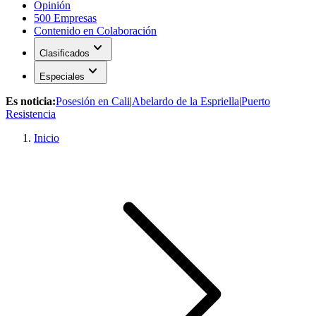
Opinión
500 Empresas
Contenido en Colaboración
expand_more
Clasificados
expand_more
Especiales
Es noticia:
Posesión en Cali
|
Abelardo de la Espriella
|
Puerto
Resistencia
Inicio