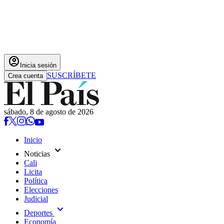
account_circle
Inicia sesión
SUSCRÍBETE
Crea cuenta
sábado, 8 de agosto de 2026
Inicio
expand_more
Noticias
Cali
Licita
Política
Elecciones
Judicial
expand_more
Deportes
Economía