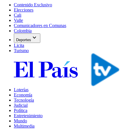
Contenido Exclusivo
Elecciones
Cali
Valle
Comunicadores en Comunas
Colombia
expand_more
Deportes
Licita
Turismo
Loterías
Economía
Tecnología
Judicial
Política
Entretenimiento
Mundo
Multimedia