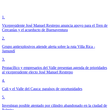
1
.
Vicepresidente José Manuel Restrepo anuncia apoyo para el Tren de
Cercanías y el acueducto de Buenaventura
2
.
Grupo antiexplosivos atiende alerta sobre la ruta Villa Rica -
Jamundí
3
.
Propacífico y empresarios del Valle presentan agenda de prioridades
al vicepresidente electo José Manuel Restrepo
4
.
Cali y el Valle del Cauca: paraísos de oportunidades
5
.
Investigan posible atentado por cilindro abandonado en la ciudad de
Palmira