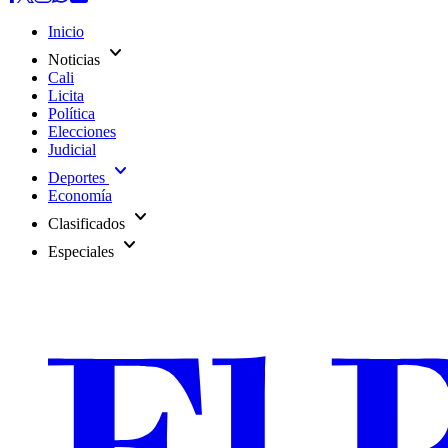
Inicio
expand_more
Noticias
Cali
Licita
Política
Elecciones
Judicial
expand_more
Deportes
Economía
expand_more
Clasificados
expand_more
Especiales