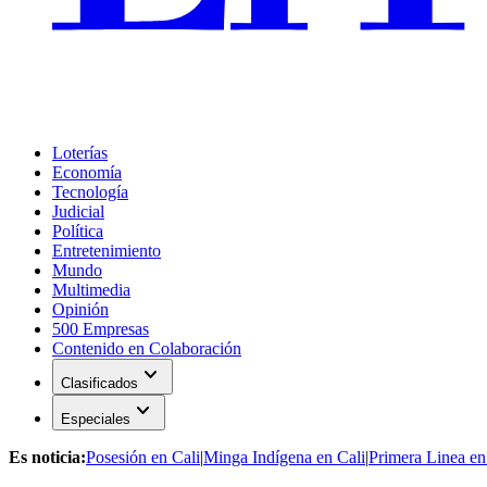
Loterías
Economía
Tecnología
Judicial
Política
Entretenimiento
Mundo
Multimedia
Opinión
500 Empresas
Contenido en Colaboración
expand_more
Clasificados
expand_more
Especiales
Es noticia:
Posesión en Cali
|
Minga Indígena en Cali
|
Primera Linea en