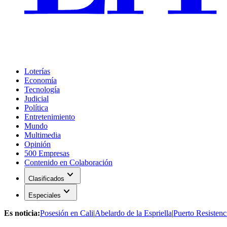
Loterías
Economía
Tecnología
Judicial
Política
Entretenimiento
Mundo
Multimedia
Opinión
500 Empresas
Contenido en Colaboración
expand_more
Clasificados
expand_more
Especiales
Es noticia:
Posesión en Cali
|
Abelardo de la Espriella
|
Puerto Resistenc