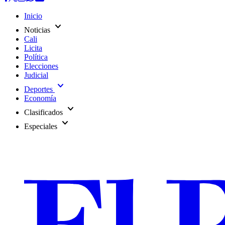
Inicio
expand_more
Noticias
Cali
Licita
Política
Elecciones
Judicial
expand_more
Deportes
Economía
expand_more
Clasificados
expand_more
Especiales