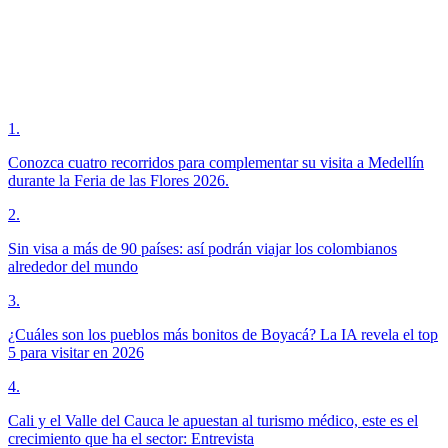
1
.
Conozca cuatro recorridos para complementar su visita a Medellín
durante la Feria de las Flores 2026.
2
.
Sin visa a más de 90 países: así podrán viajar los colombianos
alrededor del mundo
3
.
¿Cuáles son los pueblos más bonitos de Boyacá? La IA revela el top
5 para visitar en 2026
4
.
Cali y el Valle del Cauca le apuestan al turismo médico, este es el
crecimiento que ha el sector: Entrevista