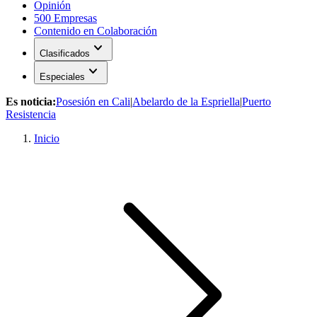
Opinión
500 Empresas
Contenido en Colaboración
expand_more
Clasificados
expand_more
Especiales
Es noticia:
Posesión en Cali
|
Abelardo de la Espriella
|
Puerto
Resistencia
Inicio