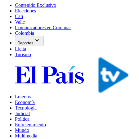
Contenido Exclusivo
Elecciones
Cali
Valle
Comunicadores en Comunas
Colombia
expand_more
Deportes
Licita
Turismo
Loterías
Economía
Tecnología
Judicial
Política
Entretenimiento
Mundo
Multimedia