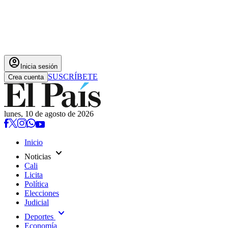
account_circle
Inicia sesión
SUSCRÍBETE
Crea cuenta
lunes, 10 de agosto de 2026
Inicio
expand_more
Noticias
Cali
Licita
Política
Elecciones
Judicial
expand_more
Deportes
Economía