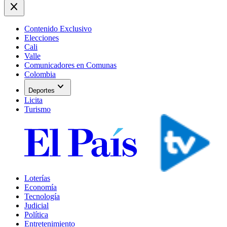
close
Contenido Exclusivo
Elecciones
Cali
Valle
Comunicadores en Comunas
Colombia
expand_more
Deportes
Licita
Turismo
Loterías
Economía
Tecnología
Judicial
Política
Entretenimiento