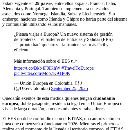
Estará vigente en
29 países
, entre ellos España, Francia, Italia,
Alemania y Portugal. También se implementará en estados
asociados como Noruega, Islandia, Suiza y Liechtenstein. Sin
embargo, naciones como Irlanda y Chipre no harán parte del sistema
y continuarán utilizando sellos manuales.
¿Piensa viajar a Europa? Un nuevo sistema de gestión
de fronteras —el Sistema de Entradas y Salidas (EES)
— pronto hará que cruzar la frontera sea más fácil y
eficiente.
Más información sobre el EES 👉
https://t.co/Bkb4F0lKhW
#TravelToEurope
pic.twitter.com/Mop7K9TP0K
— Unión Europea en Colombia 🇪🇺
(@UEenColombia)
September 25, 2025
Quedarán exentos de esta medida quienes tengan
ciudadanía
europea
, doble pasaporte, residencia legal en la Unión Europea o
visas de larga duración, como estudiantes y trabajadores.
El EES no debe confundirse con el
ETIAS
, una autorización en
línea que comenzará a funcionar en 2026. Mientras el primero se
realiza en el momento de la llegada al territorio europeo, el ETIAS