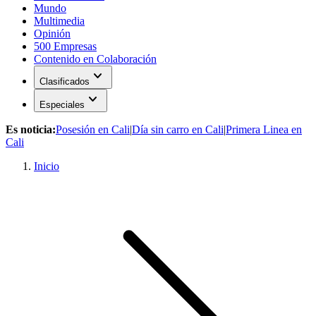
Mundo
Multimedia
Opinión
500 Empresas
Contenido en Colaboración
expand_more
Clasificados
expand_more
Especiales
Es noticia:
Posesión en Cali
|
Día sin carro en Cali
|
Primera Linea en
Cali
Inicio