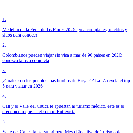
1
.
Medellín en la Feria de las Flores 2026: guía con planes, pueblos y
sitios para conocer
2
.
Colombianos pueden viajar sin visa a más de 90 países en 2026:
conozca la lista completa
3
.
¿Cuáles son los pueblos más bonitos de Boyacá? La IA revela el top
5 para visitar en 2026
4
.
Cali y el Valle del Cauca le apuestan al turismo médico, este es el
crecimiento que ha el sector: Entrevista
5
.
Valle del Cauca lanza su primera Mesa Ejecutiva de Turismo de