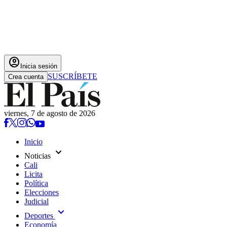
account_circle
Inicia sesión
SUSCRÍBETE
Crea cuenta
viernes, 7 de agosto de 2026
Inicio
expand_more
Noticias
Cali
Licita
Política
Elecciones
Judicial
expand_more
Deportes
Economía