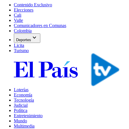
Contenido Exclusivo
Elecciones
Cali
Valle
Comunicadores en Comunas
Colombia
expand_more
Deportes
Licita
Turismo
Loterías
Economía
Tecnología
Judicial
Política
Entretenimiento
Mundo
Multimedia