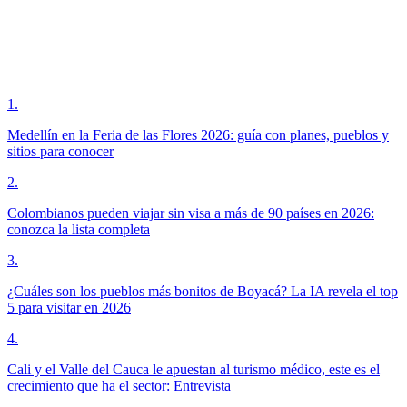
1
.
Medellín en la Feria de las Flores 2026: guía con planes, pueblos y
sitios para conocer
2
.
Colombianos pueden viajar sin visa a más de 90 países en 2026:
conozca la lista completa
3
.
¿Cuáles son los pueblos más bonitos de Boyacá? La IA revela el top
5 para visitar en 2026
4
.
Cali y el Valle del Cauca le apuestan al turismo médico, este es el
crecimiento que ha el sector: Entrevista