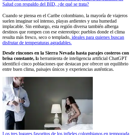
Salud con respaldo del BID, ¿de qué se trata?
Cuando se piensa en el Caribe colombiano, la mayoría de viajeros
suelen imaginar sol intenso, playas ardientes y una humedad
implacable. Sin embargo, esta región diversa también alberga
destinos que rompen con ese estereotipo: pueblos donde el clima
resulta más fresco, seco o templado,
ideales para quienes buscan
disfrutar de temperaturas agradables.
Desde rincones en la Sierra Nevada hasta parajes costeros con
brisa constante, l
a herramienta de inteligencia artificial ChatGPT
identificó cinco poblaciones que destacan por ofrecer un equilibrio
entre buen clima, paisajes únicos y experiencias auténticas.
Los tres lugares favoritos de los infieles colombianos en temporada