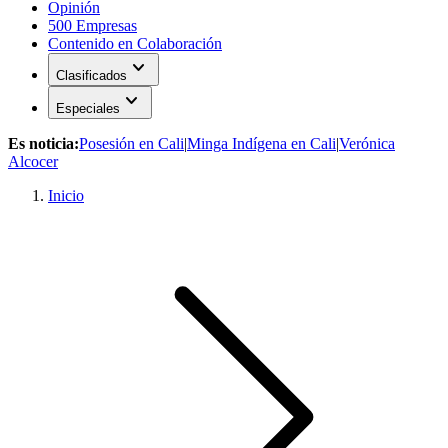
Opinión
500 Empresas
Contenido en Colaboración
expand_more
Clasificados
expand_more
Especiales
Es noticia:
Posesión en Cali
|
Minga Indígena en Cali
|
Verónica
Alcocer
Inicio