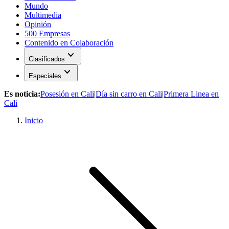
Mundo
Multimedia
Opinión
500 Empresas
Contenido en Colaboración
expand_more
Clasificados
expand_more
Especiales
Es noticia:
Posesión en Cali
|
Día sin carro en Cali
|
Primera Linea en
Cali
Inicio