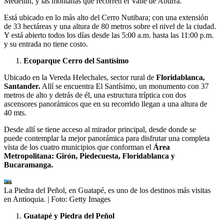
Medellín, y las montañas que recorren el Valle de Aburrá.
Está ubicado en lo más alto del Cerro Nutibara; con una extensión
de 33 hectáreas y una altura de 80 metros sobre el nivel de la ciudad.
Y está abierto todos los días desde las 5:00 a.m. hasta las 11:00 p.m.
y su entrada no tiene costo.
Ecoparque Cerro del Santísimo
Ubicado en la Vereda Helechales, sector rural de
Floridablanca,
Santander.
Allí se encuentra El Santísimo, un monumento con 37
metros de alto y detrás de él, una estructura tríptica con dos
ascensores panorámicos que en su recorrido llegan a una altura de
40 mts.
Desde allí se tiene acceso al mirador principal, desde donde se
puede contemplar la mejor panorámica para disfrutar una completa
vista de los cuatro municipios que conforman el
Área
Metropolitana: Girón, Piedecuesta, Floridablanca y
Bucaramanga.
La Piedra del Peñol, en Guatapé, es uno de los destinos más visitas
en Antioquia.
| Foto:
Getty Images
Guatapé y Piedra del Peñol