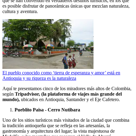
que se han convertido en verdaderos destinos turísticos, en los que
es posible disfrutar de panorámicas únicas que mezclan naturaleza,
cultura y aventura.
El pueblo conocido como ‘tierra de esperanza y amor’ está en
Antioquia y su riqueza es la naturaleza
Aquí te presentamos cinco de los miradores más altos de Colombia,
según
Tripadvisor, (la plataforma de viajes más grande del
mundo),
ubicados en Antioquia, Santander y el Eje Cafetero.
Pueblito Paisa - Cerro Nutibara
Uno de los sitios turísticos más visitados de la ciudad que combina
la tradición antioqueña que se refleja en las artesanías, la
gastronomía y arquitectura del lugar; la vista majestuosa de