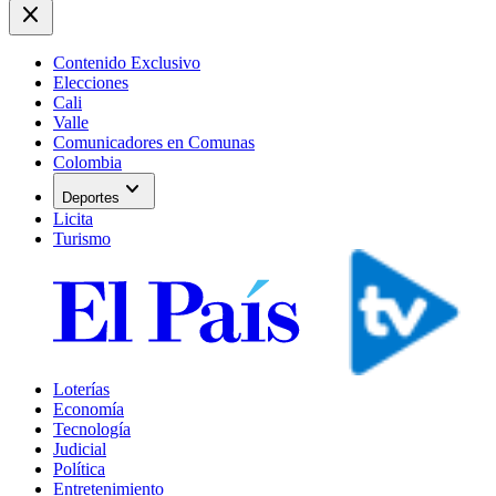
close
Contenido Exclusivo
Elecciones
Cali
Valle
Comunicadores en Comunas
Colombia
expand_more
Deportes
Licita
Turismo
Loterías
Economía
Tecnología
Judicial
Política
Entretenimiento