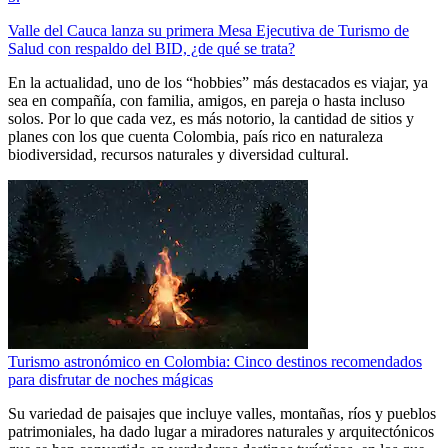
Valle del Cauca lanza su primera Mesa Ejecutiva de Turismo de
Salud con respaldo del BID, ¿de qué se trata?
En la actualidad, uno de los “hobbies” más destacados es viajar, ya
sea en compañía, con familia, amigos, en pareja o hasta incluso
solos. Por lo que cada vez, es más notorio, la cantidad de sitios y
planes con los que cuenta Colombia, país rico en naturaleza
biodiversidad, recursos naturales y diversidad cultural.
Turismo astronómico en Colombia: Cinco destinos recomendados
para disfrutar de noches mágicas
Su variedad de paisajes que incluye valles, montañas, ríos y pueblos
patrimoniales, ha dado lugar a miradores naturales y arquitectónicos