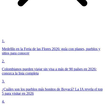
1
.
Medellín en la Feria de las Flores 2026: guía con planes, pueblos y
sitios para conocer
2
.
Colombianos pueden viajar sin visa a más de 90 países en 2026:
conozca la lista completa
3
.
¿Cuáles son los pueblos más bonitos de Boyacá? La IA revela el top
5 para visitar en 2026
4
.