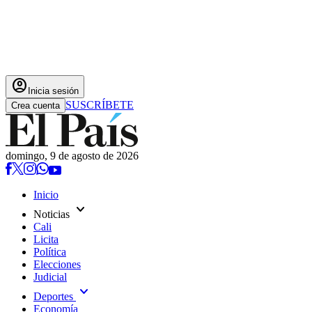
account_circle
Inicia sesión
SUSCRÍBETE
Crea cuenta
domingo, 9 de agosto de 2026
Inicio
expand_more
Noticias
Cali
Licita
Política
Elecciones
Judicial
expand_more
Deportes
Economía