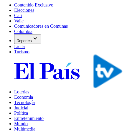
Contenido Exclusivo
Elecciones
Cali
Valle
Comunicadores en Comunas
Colombia
expand_more
Deportes
Licita
Turismo
Loterías
Economía
Tecnología
Judicial
Política
Entretenimiento
Mundo
Multimedia