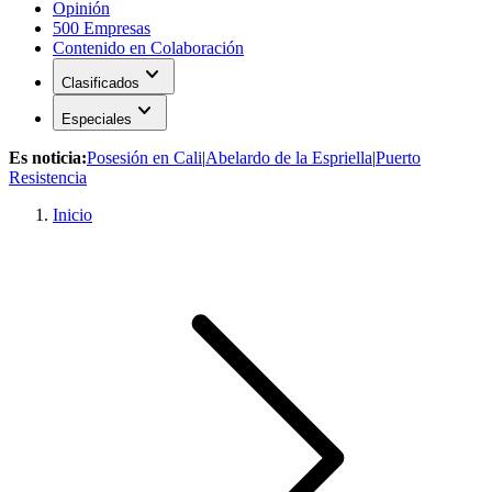
Opinión
500 Empresas
Contenido en Colaboración
expand_more
Clasificados
expand_more
Especiales
Es noticia:
Posesión en Cali
|
Abelardo de la Espriella
|
Puerto
Resistencia
Inicio