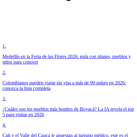
1
.
Medellín en la Feria de las Flores 2026: guía con planes, pueblos y
sitios para conocer
2
.
Colombianos pueden viajar sin visa a más de 90 países en 2026:
conozca la lista completa
3
.
¿Cuáles son los pueblos más bonitos de Boyacá? La IA revela el top
5 para visitar en 2026
4
.
Cali y el Valle del Cauca le apuestan al turismo médico, este es el