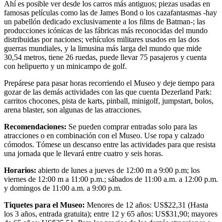
Ahí es posible ver desde los carros más antiguos; piezas usadas en
famosas películas como las de James Bond o los cazafantasmas -hay
un pabellón dedicado exclusivamente a los films de Batman-; las
producciones icónicas de las fábricas más reconocidas del mundo
distribuidas por naciones; vehículos militares usados en las dos
guerras mundiales, y la limusina más larga del mundo que mide
30,54 metros, tiene 26 ruedas, puede llevar 75 pasajeros y cuenta
con helipuerto y un minicampo de golf.
Prepárese para pasar horas recorriendo el Museo y deje tiempo para
gozar de las demás actividades con las que cuenta Dezerland Park:
carritos chocones, pista de karts, pinball, minigolf, jumpstart, bolos,
arena blaster, son algunas de las atracciones.
Recomendaciones:
Se pueden comprar entradas solo para las
atracciones o en combinación con el Museo. Use ropa y calzado
cómodos. Tómese un descanso entre las actividades para que resista
una jornada que le llevará entre cuatro y seis horas.
Horarios:
abierto de lunes a jueves de 12:00 m a 9:00 p.m; los
viernes de 12:00 m a 11:00 p.m.; sábados de 11:00 a.m. a 12:00 p.m.
y domingos de 11:00 a.m. a 9:00 p.m.
Tiquetes para el Museo:
Menores de 12 años: US$22,31 (Hasta
los 3 años, entrada gratuita); entre 12 y 65 años: US$31,90; mayores