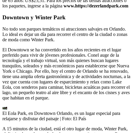
de 65 años: US$25,51. Para los precios de las demás atracciones o
los paquetes, ingrese a la página
www.https://dezerlandpark.com
Downtown y Winter Park
No todo son parques temáticos ni atracciones salvajes en Orlando.
Lo ideal es dejar un día para recorrer el centro de la ciudad o zonas
de moda como Winter Park.
El Downtown se ha convertido en los años recientes en el lugar
preferido para vivir de jóvenes profesionales. Conel auge de la
tecnología y el trabajo virtual, son más quienes buscan lugares
tranquilos, soleados y más económicos para establecerse que Nueva
York o Chicago. Por ello, hoy el centro de Orlando se ha renovado,
tiene una amplia oferta gastronómica y de actividades nocturnas, a la
vez que cuenta con lugares de esparcimiento y relax como Lake
Eola, con senderos para caminar, bicicletas acuáticas para recorrer el
lago, un pequeño teatro al aire libre y el encanto de los cisnes y aves
que habitan en el parque.
El Eola Park, en Downtown Orlando, es un lugar especial para
relajarse y disfrutar del paisaje
| Foto:
El País
A 15 minutos de la ciudad, está el otro lugar de moda, Winter Park,