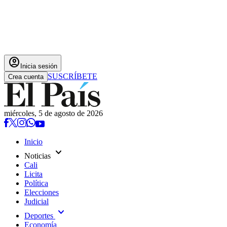
account_circle
Inicia sesión
SUSCRÍBETE
Crea cuenta
miércoles, 5 de agosto de 2026
Inicio
expand_more
Noticias
Cali
Licita
Política
Elecciones
Judicial
expand_more
Deportes
Economía