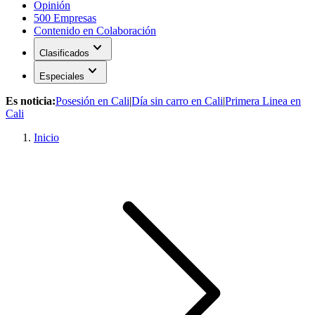
Opinión
500 Empresas
Contenido en Colaboración
expand_more
Clasificados
expand_more
Especiales
Es noticia:
Posesión en Cali
|
Día sin carro en Cali
|
Primera Linea en
Cali
Inicio