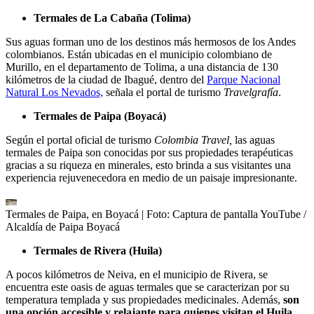
Termales de La Cabaña (Tolima)
Sus aguas forman uno de los destinos más hermosos de los Andes
colombianos. Están ubicadas en el municipio colombiano de
Murillo, en el departamento de Tolima, a una distancia de 130
kilómetros de la ciudad de Ibagué, dentro del
Parque Nacional
Natural Los Nevados,
señala el portal de turismo
Travelgrafía
.
Termales de Paipa (Boyacá)
Según el portal oficial de turismo
Colombia Travel,
las aguas
termales de Paipa son conocidas por sus propiedades terapéuticas
gracias a su riqueza en minerales, esto brinda a sus visitantes una
experiencia rejuvenecedora en medio de un paisaje impresionante.
Termales de Paipa, en Boyacá
| Foto:
Captura de pantalla YouTube /
Alcaldía de Paipa Boyacá
Termales de Rivera (Huila)
A pocos kilómetros de Neiva, en el municipio de Rivera, se
encuentra este oasis de aguas termales que se caracterizan por su
temperatura templada y sus propiedades medicinales. Además,
son
una opción accesible y relajante para quienes visitan el Huila.