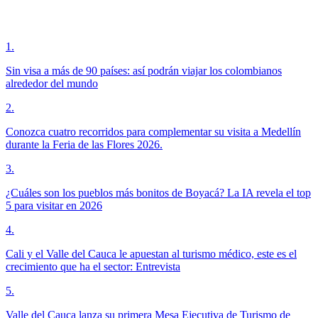
1
.
Sin visa a más de 90 países: así podrán viajar los colombianos
alrededor del mundo
2
.
Conozca cuatro recorridos para complementar su visita a Medellín
durante la Feria de las Flores 2026.
3
.
¿Cuáles son los pueblos más bonitos de Boyacá? La IA revela el top
5 para visitar en 2026
4
.
Cali y el Valle del Cauca le apuestan al turismo médico, este es el
crecimiento que ha el sector: Entrevista
5
.
Valle del Cauca lanza su primera Mesa Ejecutiva de Turismo de