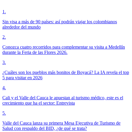
1
.
Sin visa a más de 90 países: así podrán viajar los colombianos
alrededor del mundo
2
.
Conozca cuatro recorridos para complementar su visita a Medellín
durante la Feria de las Flores 2026.
3
.
¿Cuáles son los pueblos más bonitos de Boyacá? La IA revela el top
5 para visitar en 2026
4
.
Cali y el Valle del Cauca le apuestan al turismo médico, este es el
crecimiento que ha el sector: Entrevista
5
.
Valle del Cauca lanza su primera Mesa Ejecutiva de Turismo de
Salud con respaldo del BID, ¿de qué se trata?