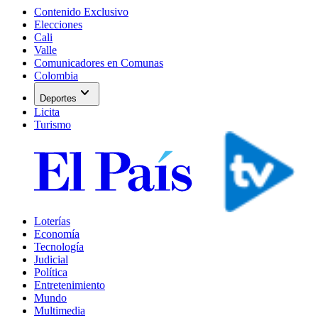
Contenido Exclusivo
Elecciones
Cali
Valle
Comunicadores en Comunas
Colombia
expand_more
Deportes
Licita
Turismo
Loterías
Economía
Tecnología
Judicial
Política
Entretenimiento
Mundo
Multimedia