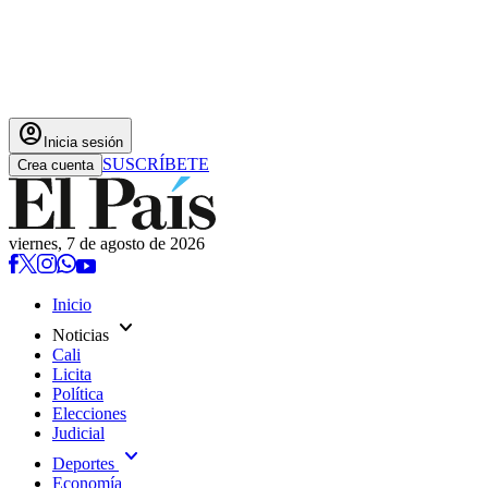
account_circle
Inicia sesión
SUSCRÍBETE
Crea cuenta
viernes, 7 de agosto de 2026
Inicio
expand_more
Noticias
Cali
Licita
Política
Elecciones
Judicial
expand_more
Deportes
Economía