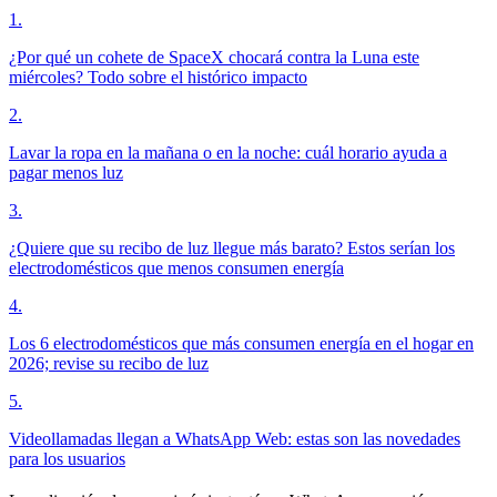
1
.
¿Por qué un cohete de SpaceX chocará contra la Luna este
miércoles? Todo sobre el histórico impacto
2
.
Lavar la ropa en la mañana o en la noche: cuál horario ayuda a
pagar menos luz
3
.
¿Quiere que su recibo de luz llegue más barato? Estos serían los
electrodomésticos que menos consumen energía
4
.
Los 6 electrodomésticos que más consumen energía en el hogar en
2026; revise su recibo de luz
5
.
Videollamadas llegan a WhatsApp Web: estas son las novedades
para los usuarios