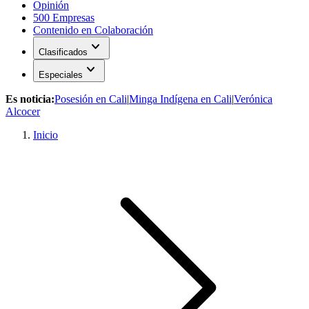
Opinión
500 Empresas
Contenido en Colaboración
expand_more
Clasificados
expand_more
Especiales
Es noticia:
Posesión en Cali
|
Minga Indígena en Cali
|
Verónica
Alcocer
Inicio