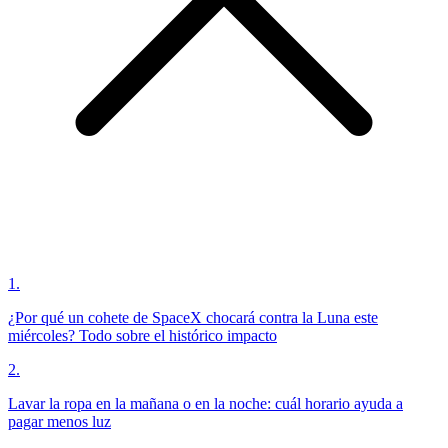
1
.
¿Por qué un cohete de SpaceX chocará contra la Luna este
miércoles? Todo sobre el histórico impacto
2
.
Lavar la ropa en la mañana o en la noche: cuál horario ayuda a
pagar menos luz