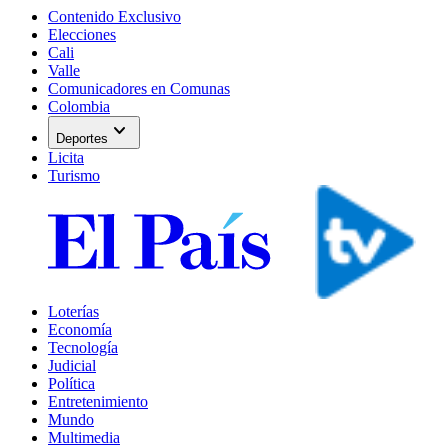
Contenido Exclusivo
Elecciones
Cali
Valle
Comunicadores en Comunas
Colombia
expand_more
Deportes
Licita
Turismo
Loterías
Economía
Tecnología
Judicial
Política
Entretenimiento
Mundo
Multimedia