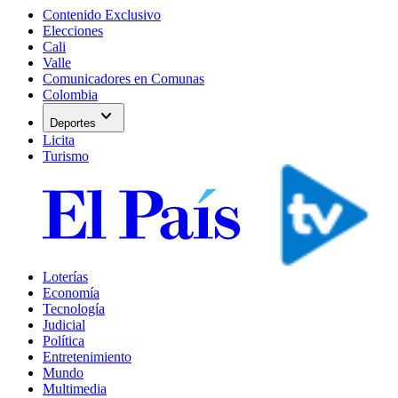
Contenido Exclusivo
Elecciones
Cali
Valle
Comunicadores en Comunas
Colombia
expand_more
Deportes
Licita
Turismo
Loterías
Economía
Tecnología
Judicial
Política
Entretenimiento
Mundo
Multimedia