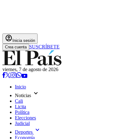
account_circle
Inicia sesión
SUSCRÍBETE
Crea cuenta
viernes, 7 de agosto de 2026
Inicio
expand_more
Noticias
Cali
Licita
Política
Elecciones
Judicial
expand_more
Deportes
Economía