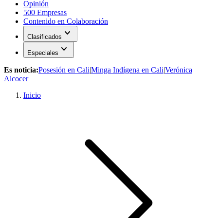
Opinión
500 Empresas
Contenido en Colaboración
expand_more
Clasificados
expand_more
Especiales
Es noticia:
Posesión en Cali
|
Minga Indígena en Cali
|
Verónica
Alcocer
Inicio