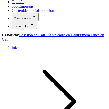
Opinión
500 Empresas
Contenido en Colaboración
expand_more
Clasificados
expand_more
Especiales
Es noticia:
Posesión en Cali
|
Día sin carro en Cali
|
Primera Linea en
Cali
Inicio