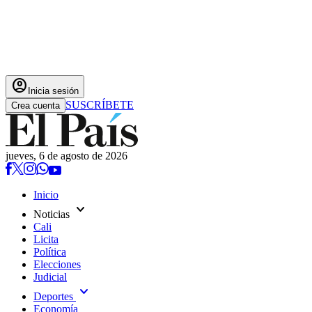
account_circle
Inicia sesión
SUSCRÍBETE
Crea cuenta
jueves, 6 de agosto de 2026
Inicio
expand_more
Noticias
Cali
Licita
Política
Elecciones
Judicial
expand_more
Deportes
Economía