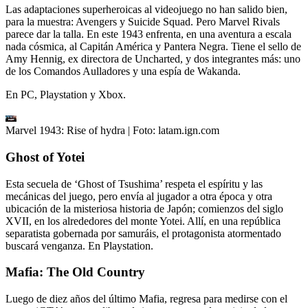
Las adaptaciones superheroicas al videojuego no han salido bien,
para la muestra: Avengers y Suicide Squad. Pero Marvel Rivals
parece dar la talla. En este 1943 enfrenta, en una aventura a escala
nada cósmica, al Capitán América y Pantera Negra. Tiene el sello de
Amy Hennig, ex directora de Uncharted, y dos integrantes más: uno
de los Comandos Aulladores y una espía de Wakanda.
En PC, Playstation y Xbox.
Marvel 1943: Rise of hydra
| Foto:
latam.ign.com
Ghost of Yotei
Esta secuela de ‘Ghost of Tsushima’ respeta el espíritu y las
mecánicas del juego, pero envía al jugador a otra época y otra
ubicación de la misteriosa historia de Japón; comienzos del siglo
XVII, en los alrededores del monte Yotei. Allí, en una república
separatista gobernada por samuráis, el protagonista atormentado
buscará venganza. En Playstation.
Mafia: The Old Country
Luego de diez años del último Mafia, regresa para medirse con el