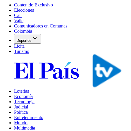
Contenido Exclusivo
Elecciones
Cali
Valle
Comunicadores en Comunas
Colombia
expand_more
Deportes
Licita
Turismo
Loterías
Economía
Tecnología
Judicial
Política
Entretenimiento
Mundo
Multimedia