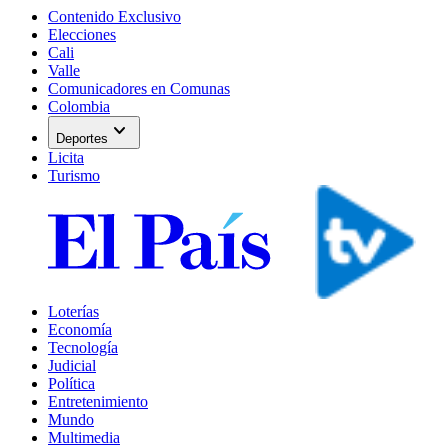
Contenido Exclusivo
Elecciones
Cali
Valle
Comunicadores en Comunas
Colombia
expand_more
Deportes
Licita
Turismo
Loterías
Economía
Tecnología
Judicial
Política
Entretenimiento
Mundo
Multimedia