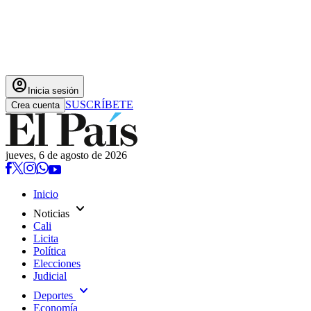
account_circle
Inicia sesión
SUSCRÍBETE
Crea cuenta
jueves, 6 de agosto de 2026
Inicio
expand_more
Noticias
Cali
Licita
Política
Elecciones
Judicial
expand_more
Deportes
Economía