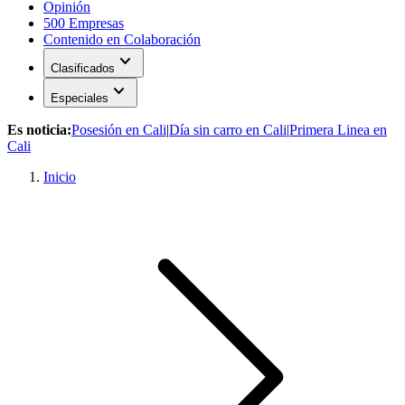
Opinión
500 Empresas
Contenido en Colaboración
expand_more
Clasificados
expand_more
Especiales
Es noticia:
Posesión en Cali
|
Día sin carro en Cali
|
Primera Linea en
Cali
Inicio