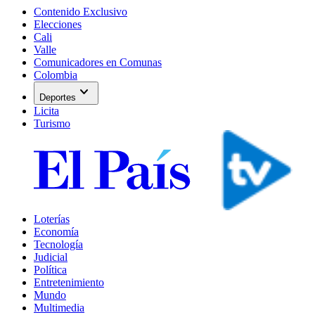
Contenido Exclusivo
Elecciones
Cali
Valle
Comunicadores en Comunas
Colombia
expand_more
Deportes
Licita
Turismo
Loterías
Economía
Tecnología
Judicial
Política
Entretenimiento
Mundo
Multimedia