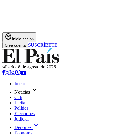
account_circle
Inicia sesión
SUSCRÍBETE
Crea cuenta
sábado, 8 de agosto de 2026
Inicio
expand_more
Noticias
Cali
Licita
Política
Elecciones
Judicial
expand_more
Deportes
Economía