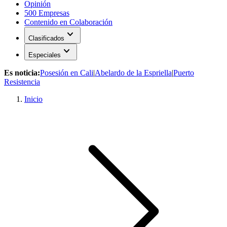
Opinión
500 Empresas
Contenido en Colaboración
expand_more
Clasificados
expand_more
Especiales
Es noticia:
Posesión en Cali
|
Abelardo de la Espriella
|
Puerto
Resistencia
Inicio