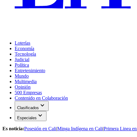
Loterías
Economía
Tecnología
Judicial
Política
Entretenimiento
Mundo
Multimedia
Opinión
500 Empresas
Contenido en Colaboración
expand_more
Clasificados
expand_more
Especiales
Es noticia:
Posesión en Cali
|
Minga Indígena en Cali
|
Primera Linea en