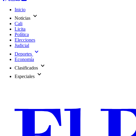
Inicio
expand_more
Noticias
Cali
Licita
Política
Elecciones
Judicial
expand_more
Deportes
Economía
expand_more
Clasificados
expand_more
Especiales