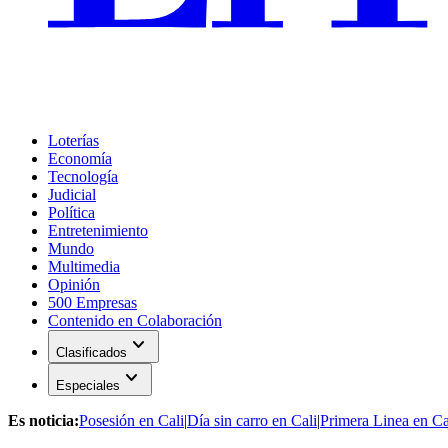
Loterías
Economía
Tecnología
Judicial
Política
Entretenimiento
Mundo
Multimedia
Opinión
500 Empresas
Contenido en Colaboración
expand_more
Clasificados
expand_more
Especiales
Es noticia:
Posesión en Cali
|
Día sin carro en Cali
|
Primera Linea en Ca