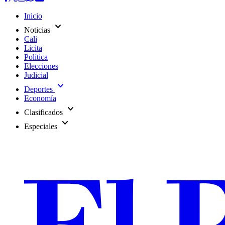
Inicio
expand_more
Noticias
Cali
Licita
Política
Elecciones
Judicial
expand_more
Deportes
Economía
expand_more
Clasificados
expand_more
Especiales