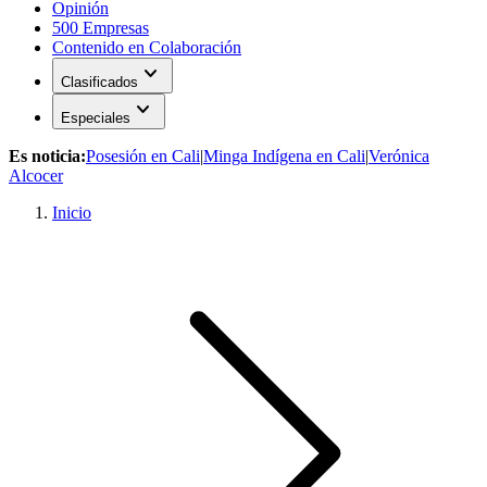
Opinión
500 Empresas
Contenido en Colaboración
expand_more
Clasificados
expand_more
Especiales
Es noticia:
Posesión en Cali
|
Minga Indígena en Cali
|
Verónica
Alcocer
Inicio