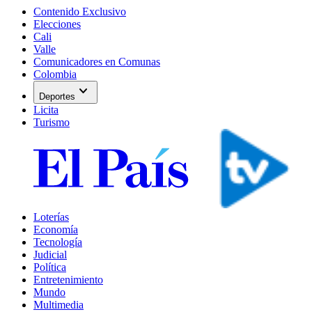
Contenido Exclusivo
Elecciones
Cali
Valle
Comunicadores en Comunas
Colombia
expand_more
Deportes
Licita
Turismo
Loterías
Economía
Tecnología
Judicial
Política
Entretenimiento
Mundo
Multimedia