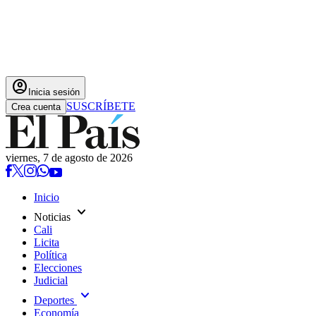
account_circle
Inicia sesión
SUSCRÍBETE
Crea cuenta
viernes, 7 de agosto de 2026
Inicio
expand_more
Noticias
Cali
Licita
Política
Elecciones
Judicial
expand_more
Deportes
Economía