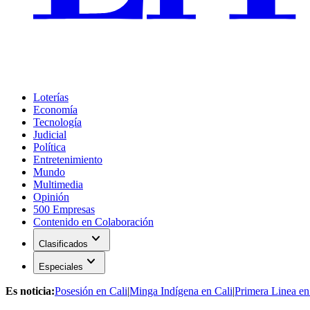
Loterías
Economía
Tecnología
Judicial
Política
Entretenimiento
Mundo
Multimedia
Opinión
500 Empresas
Contenido en Colaboración
expand_more
Clasificados
expand_more
Especiales
Es noticia:
Posesión en Cali
|
Minga Indígena en Cali
|
Primera Linea en