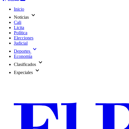
Inicio
expand_more
Noticias
Cali
Licita
Política
Elecciones
Judicial
expand_more
Deportes
Economía
expand_more
Clasificados
expand_more
Especiales