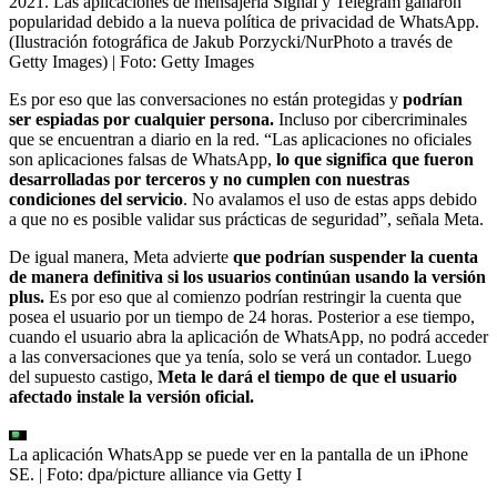
2021. Las aplicaciones de mensajería Signal y Telegram ganaron
popularidad debido a la nueva política de privacidad de WhatsApp.
(Ilustración fotográfica de Jakub Porzycki/NurPhoto a través de
Getty Images)
| Foto:
Getty Images
Es por eso que las conversaciones no están protegidas y
podrían
ser espiadas por cualquier persona.
Incluso por cibercriminales
que se encuentran a diario en la red. “Las aplicaciones no oficiales
son aplicaciones falsas de WhatsApp,
lo que significa que fueron
desarrolladas por terceros y no cumplen con nuestras
condiciones del servicio
. No avalamos el uso de estas apps debido
a que no es posible validar sus prácticas de seguridad”, señala Meta.
De igual manera, Meta advierte
que podrían suspender la cuenta
de manera definitiva si los usuarios continúan usando la versión
plus.
Es por eso que al comienzo podrían restringir la cuenta que
posea el usuario por un tiempo de 24 horas. Posterior a ese tiempo,
cuando el usuario abra la aplicación de WhatsApp, no podrá acceder
a las conversaciones que ya tenía, solo se verá un contador. Luego
del supuesto castigo,
Meta le dará el tiempo de que el usuario
afectado instale la versión oficial.
La aplicación WhatsApp se puede ver en la pantalla de un iPhone
SE.
| Foto:
dpa/picture alliance via Getty I