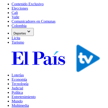
Contenido Exclusivo
Elecciones
Cali
Valle
Comunicadores en Comunas
Colombia
expand_more
Deportes
Licita
Turismo
Loterías
Economía
Tecnología
Judicial
Política
Entretenimiento
Mundo
Multimedia