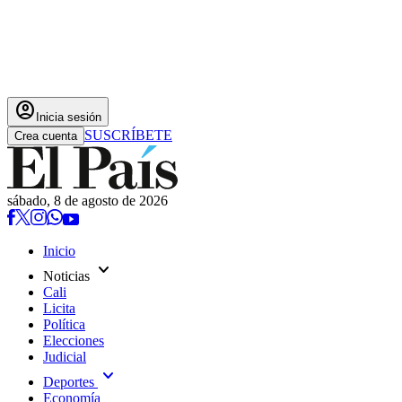
account_circle
Inicia sesión
SUSCRÍBETE
Crea cuenta
sábado, 8 de agosto de 2026
Inicio
expand_more
Noticias
Cali
Licita
Política
Elecciones
Judicial
expand_more
Deportes
Economía