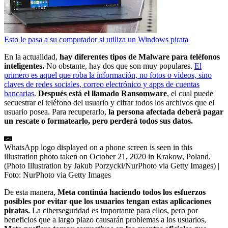
Esto le pasa a su computador si utiliza un Windows pirata
En la actualidad,
hay diferentes tipos de Malware para teléfonos
inteligentes.
No obstante, hay dos que son muy populares.
El
primero es aquel que roba la información, no fotos o vídeos, sino
claves de redes sociales, correo electrónico y apps de cuentas
bancarias
.
Después está el llamado Ransomware
, el cual puede
secuestrar el teléfono del usuario y cifrar todos los archivos que el
usuario posea. Para recuperarlo,
la persona afectada deberá pagar
un rescate o formatearlo, pero perderá todos sus datos.
WhatsApp logo displayed on a phone screen is seen in this
illustration photo taken on October 21, 2020 in Krakow, Poland.
(Photo Illustration by Jakub Porzycki/NurPhoto via Getty Images)
|
Foto:
NurPhoto via Getty Images
De esta manera,
Meta continúa haciendo todos los esfuerzos
posibles por evitar que los usuarios tengan estas aplicaciones
piratas.
La ciberseguridad es importante para ellos, pero por
beneficios que a largo plazo causarán problemas a los usuarios,