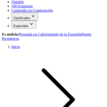
Opinión
500 Empresas
Contenido en Colaboración
expand_more
Clasificados
expand_more
Especiales
Es noticia:
Posesión en Cali
|
Abelardo de la Espriella
|
Puerto
Resistencia
Inicio