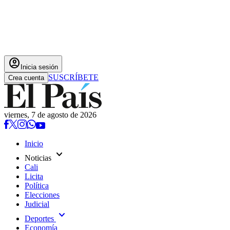
account_circle
Inicia sesión
SUSCRÍBETE
Crea cuenta
viernes, 7 de agosto de 2026
Inicio
expand_more
Noticias
Cali
Licita
Política
Elecciones
Judicial
expand_more
Deportes
Economía