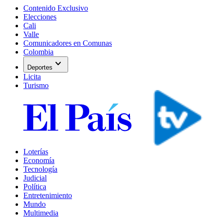
Contenido Exclusivo
Elecciones
Cali
Valle
Comunicadores en Comunas
Colombia
expand_more
Deportes
Licita
Turismo
Loterías
Economía
Tecnología
Judicial
Política
Entretenimiento
Mundo
Multimedia