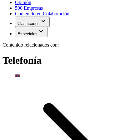
Opinión
500 Empresas
Contenido en Colaboración
expand_more
Clasificados
expand_more
Especiales
Contenido relacionados con:
Telefonía