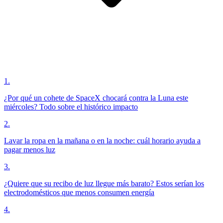
1
.
¿Por qué un cohete de SpaceX chocará contra la Luna este
miércoles? Todo sobre el histórico impacto
2
.
Lavar la ropa en la mañana o en la noche: cuál horario ayuda a
pagar menos luz
3
.
¿Quiere que su recibo de luz llegue más barato? Estos serían los
electrodomésticos que menos consumen energía
4
.