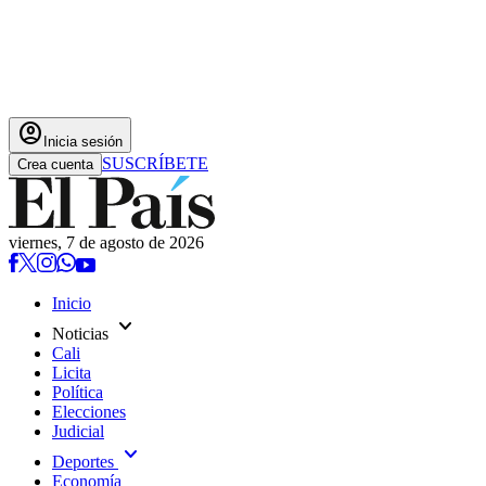
account_circle
Inicia sesión
SUSCRÍBETE
Crea cuenta
viernes, 7 de agosto de 2026
Inicio
expand_more
Noticias
Cali
Licita
Política
Elecciones
Judicial
expand_more
Deportes
Economía