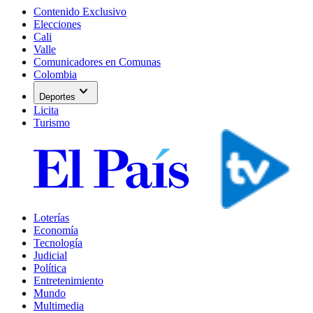
Contenido Exclusivo
Elecciones
Cali
Valle
Comunicadores en Comunas
Colombia
expand_more
Deportes
Licita
Turismo
Loterías
Economía
Tecnología
Judicial
Política
Entretenimiento
Mundo
Multimedia