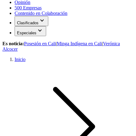
Opinión
500 Empresas
Contenido en Colaboración
expand_more
Clasificados
expand_more
Especiales
Es noticia:
Posesión en Cali
|
Minga Indígena en Cali
|
Verónica
Alcocer
Inicio