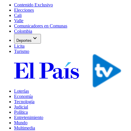
Contenido Exclusivo
Elecciones
Cali
Valle
Comunicadores en Comunas
Colombia
expand_more
Deportes
Licita
Turismo
Loterías
Economía
Tecnología
Judicial
Política
Entretenimiento
Mundo
Multimedia