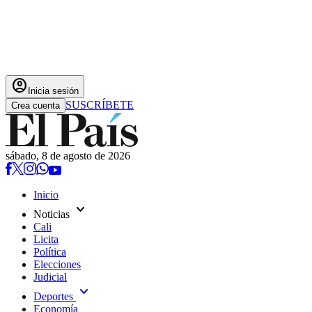
account_circle
Inicia sesión
SUSCRÍBETE
Crea cuenta
sábado, 8 de agosto de 2026
Inicio
expand_more
Noticias
Cali
Licita
Política
Elecciones
Judicial
expand_more
Deportes
Economía