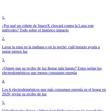
1
.
¿Por qué un cohete de SpaceX chocará contra la Luna este
miércoles? Todo sobre el histórico impacto
2
.
Lavar la ropa en la mañana o en la noche: cuál horario ayuda a
pagar menos luz
3
.
¿Quiere que su recibo de luz llegue más barato? Estos serían los
electrodomésticos que menos consumen energía
4
.
Los 6 electrodomésticos que más consumen energía en el hogar en
2026; revise su recibo de luz
5
.
Videollamadas llegan a WhatsApp Web: estas son las novedades