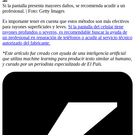
Si la pantalla presenta mayores daños, se recomienda acudir a un
profesional.
| Foto:
Getty Images
Es importante tener en cuenta que estos métodos son más efectivos
para rayones superficiales y leves.
Si la pantalla del celular tiene
rayones profundos o severos, es recomendable buscar la ayuda de
un profesional en reparación de teléfonos o acudir al servicio técnico
autorizado del fabricante.
*Este artículo fue creado con ayuda de una inteligencia artificial
que utiliza machine learning para producir texto similar al humano,
y curado por un periodista especializado de El País.