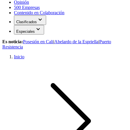
Opinión
500 Empresas
Contenido en Colaboración
expand_more
Clasificados
expand_more
Especiales
Es noticia:
Posesión en Cali
|
Abelardo de la Espriella
|
Puerto
Resistencia
Inicio