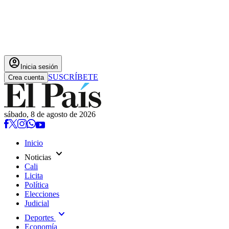
account_circle
Inicia sesión
SUSCRÍBETE
Crea cuenta
sábado, 8 de agosto de 2026
Inicio
expand_more
Noticias
Cali
Licita
Política
Elecciones
Judicial
expand_more
Deportes
Economía