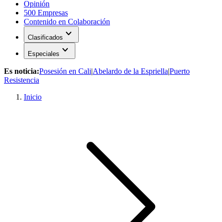
Opinión
500 Empresas
Contenido en Colaboración
expand_more
Clasificados
expand_more
Especiales
Es noticia:
Posesión en Cali
|
Abelardo de la Espriella
|
Puerto
Resistencia
Inicio