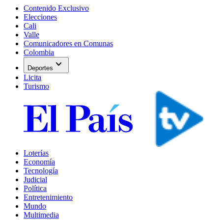
Contenido Exclusivo
Elecciones
Cali
Valle
Comunicadores en Comunas
Colombia
expand_more
Deportes
Licita
Turismo
Loterías
Economía
Tecnología
Judicial
Política
Entretenimiento
Mundo
Multimedia