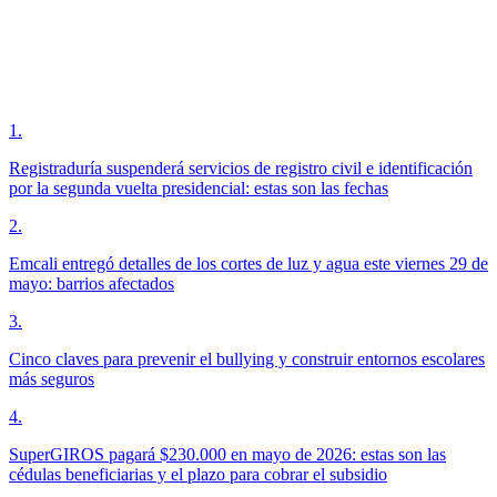
1
.
Registraduría suspenderá servicios de registro civil e identificación
por la segunda vuelta presidencial: estas son las fechas
2
.
Emcali entregó detalles de los cortes de luz y agua este viernes 29 de
mayo: barrios afectados
3
.
Cinco claves para prevenir el bullying y construir entornos escolares
más seguros
4
.
SuperGIROS pagará $230.000 en mayo de 2026: estas son las
cédulas beneficiarias y el plazo para cobrar el subsidio