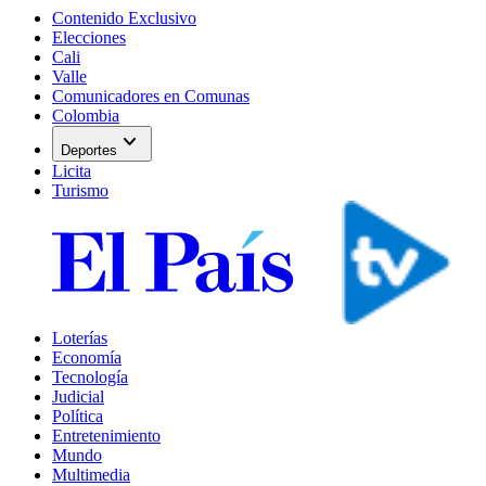
Contenido Exclusivo
Elecciones
Cali
Valle
Comunicadores en Comunas
Colombia
expand_more
Deportes
Licita
Turismo
Loterías
Economía
Tecnología
Judicial
Política
Entretenimiento
Mundo
Multimedia