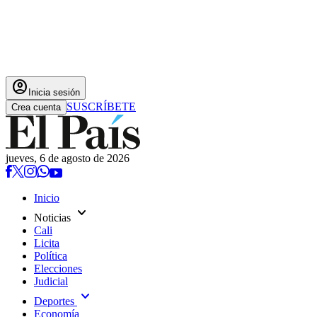
account_circle
Inicia sesión
SUSCRÍBETE
Crea cuenta
jueves, 6 de agosto de 2026
Inicio
expand_more
Noticias
Cali
Licita
Política
Elecciones
Judicial
expand_more
Deportes
Economía