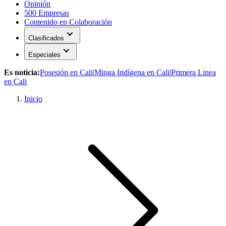
Opinión
500 Empresas
Contenido en Colaboración
expand_more
Clasificados
expand_more
Especiales
Es noticia:
Posesión en Cali
|
Minga Indígena en Cali
|
Primera Linea
en Cali
Inicio