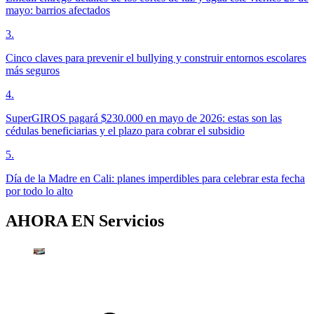
mayo: barrios afectados
3
.
Cinco claves para prevenir el bullying y construir entornos escolares
más seguros
4
.
SuperGIROS pagará $230.000 en mayo de 2026: estas son las
cédulas beneficiarias y el plazo para cobrar el subsidio
5
.
Día de la Madre en Cali: planes imperdibles para celebrar esta fecha
por todo lo alto
AHORA EN
Servicios