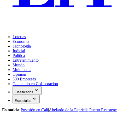
Loterías
Economía
Tecnología
Judicial
Política
Entretenimiento
Mundo
Multimedia
Opinión
500 Empresas
Contenido en Colaboración
expand_more
Clasificados
expand_more
Especiales
Es noticia:
Posesión en Cali
|
Abelardo de la Espriella
|
Puerto Resistenc