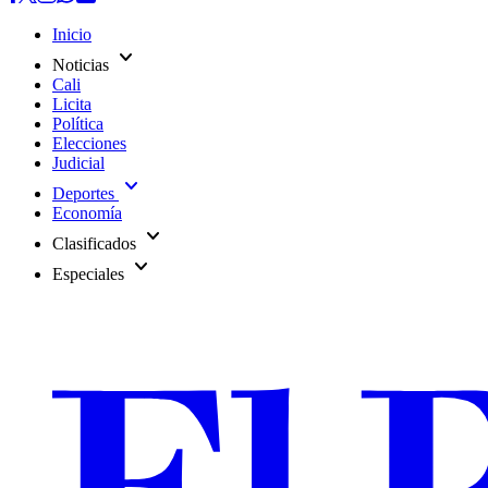
Inicio
expand_more
Noticias
Cali
Licita
Política
Elecciones
Judicial
expand_more
Deportes
Economía
expand_more
Clasificados
expand_more
Especiales