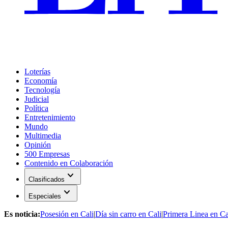
Loterías
Economía
Tecnología
Judicial
Política
Entretenimiento
Mundo
Multimedia
Opinión
500 Empresas
Contenido en Colaboración
expand_more
Clasificados
expand_more
Especiales
Es noticia:
Posesión en Cali
|
Día sin carro en Cali
|
Primera Linea en Ca