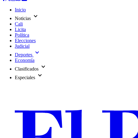
Inicio
expand_more
Noticias
Cali
Licita
Política
Elecciones
Judicial
expand_more
Deportes
Economía
expand_more
Clasificados
expand_more
Especiales