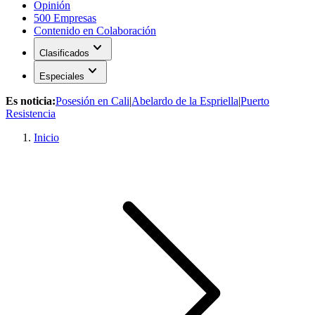
Opinión
500 Empresas
Contenido en Colaboración
expand_more
Clasificados
expand_more
Especiales
Es noticia:
Posesión en Cali
|
Abelardo de la Espriella
|
Puerto
Resistencia
Inicio