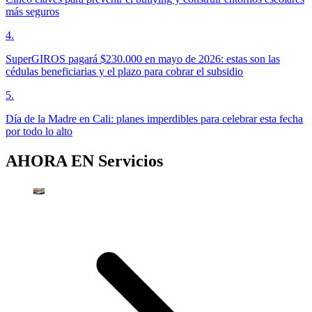
más seguros
4
.
SuperGIROS pagará $230.000 en mayo de 2026: estas son las
cédulas beneficiarias y el plazo para cobrar el subsidio
5
.
Día de la Madre en Cali: planes imperdibles para celebrar esta fecha
por todo lo alto
AHORA EN
Servicios