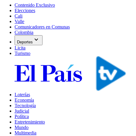
Contenido Exclusivo
Elecciones
Cali
Valle
Comunicadores en Comunas
Colombia
expand_more
Deportes
Licita
Turismo
Loterías
Economía
Tecnología
Judicial
Política
Entretenimiento
Mundo
Multimedia