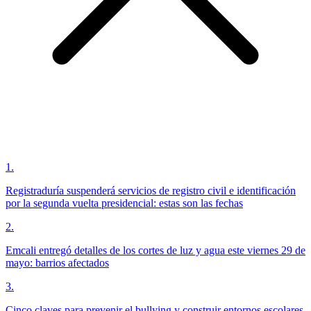
1
.
Registraduría suspenderá servicios de registro civil e identificación
por la segunda vuelta presidencial: estas son las fechas
2
.
Emcali entregó detalles de los cortes de luz y agua este viernes 29 de
mayo: barrios afectados
3
.
Cinco claves para prevenir el bullying y construir entornos escolares