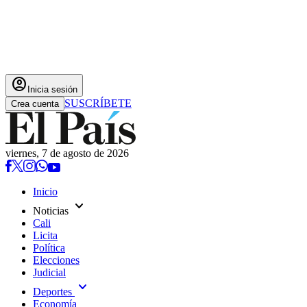
account_circle
Inicia sesión
SUSCRÍBETE
Crea cuenta
viernes, 7 de agosto de 2026
Inicio
expand_more
Noticias
Cali
Licita
Política
Elecciones
Judicial
expand_more
Deportes
Economía