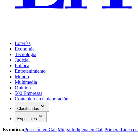
Loterías
Economía
Tecnología
Judicial
Política
Entretenimiento
Mundo
Multimedia
Opinión
500 Empresas
Contenido en Colaboración
expand_more
Clasificados
expand_more
Especiales
Es noticia:
Posesión en Cali
|
Minga Indígena en Cali
|
Primera Linea en