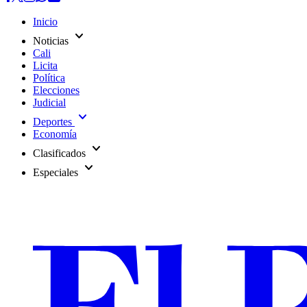
Inicio
expand_more
Noticias
Cali
Licita
Política
Elecciones
Judicial
expand_more
Deportes
Economía
expand_more
Clasificados
expand_more
Especiales